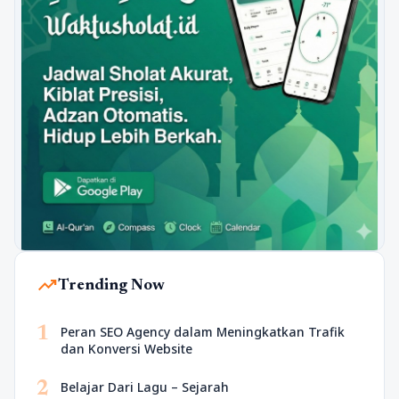
trending_up
Trending Now
1
Peran SEO Agency dalam Meningkatkan Trafik
dan Konversi Website
2
Belajar Dari Lagu – Sejarah