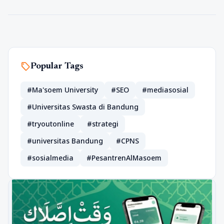
sell
Popular Tags
#Ma'soem University
#SEO
#mediasosial
#Universitas Swasta di Bandung
#tryoutonline
#strategi
#universitas Bandung
#CPNS
#sosialmedia
#PesantrenAlMasoem