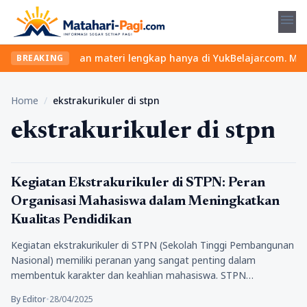
menu
 kelas seru dan materi lengkap hanya di YukBelajar.com. Mulai la
BREAKING
Home
/
ekstrakurikuler di stpn
ekstrakurikuler di stpn
Pendidikan
Kegiatan Ekstrakurikuler di STPN: Peran
Organisasi Mahasiswa dalam Meningkatkan
Kualitas Pendidikan
Kegiatan ekstrakurikuler di STPN (Sekolah Tinggi Pembangunan
Nasional) memiliki peranan yang sangat penting dalam
membentuk karakter dan keahlian mahasiswa. STPN…
By Editor
•
28/04/2025