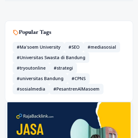
sell
Popular Tags
#Ma'soem University
#SEO
#mediasosial
#Universitas Swasta di Bandung
#tryoutonline
#strategi
#universitas Bandung
#CPNS
#sosialmedia
#PesantrenAlMasoem