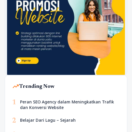
trending_up
Trending Now
1
Peran SEO Agency dalam Meningkatkan Trafik
dan Konversi Website
2
Belajar Dari Lagu – Sejarah