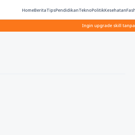
Home
Berita
Tips
Pendidikan
Tekno
Politik
Kesehatan
Fas
Ingin upgrade skill tanpa ribet