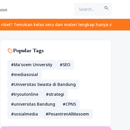
search
hion
? Temukan kelas seru dan materi lengkap hanya di YukBelajar.com.
sell
Popular Tags
#Ma'soem University
#SEO
#mediasosial
#Universitas Swasta di Bandung
#tryoutonline
#strategi
#universitas Bandung
#CPNS
#sosialmedia
#PesantrenAlMasoem