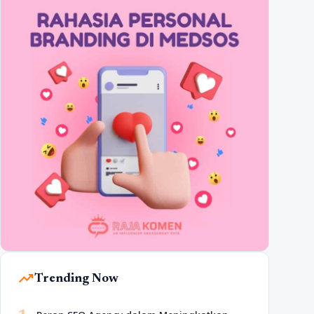
trending_up
Trending Now