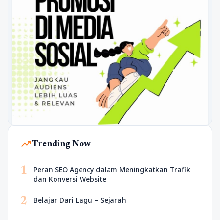
trending_up
Trending Now
1
Peran SEO Agency dalam Meningkatkan Trafik
dan Konversi Website
2
Belajar Dari Lagu – Sejarah