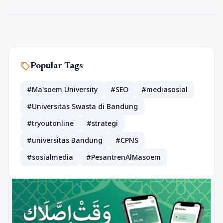
sell
Popular Tags
#Ma'soem University
#SEO
#mediasosial
#Universitas Swasta di Bandung
#tryoutonline
#strategi
#universitas Bandung
#CPNS
#sosialmedia
#PesantrenAlMasoem