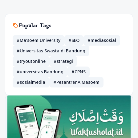
sell
Popular Tags
#Ma'soem University
#SEO
#mediasosial
#Universitas Swasta di Bandung
#tryoutonline
#strategi
#universitas Bandung
#CPNS
#sosialmedia
#PesantrenAlMasoem