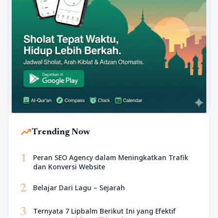
trending_up
Trending Now
1
Peran SEO Agency dalam Meningkatkan Trafik
dan Konversi Website
2
Belajar Dari Lagu – Sejarah
3
Ternyata 7 Lipbalm Berikut Ini yang Efektif