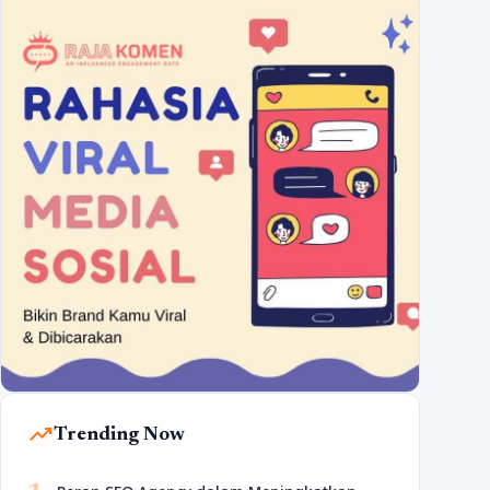
trending_up
Trending Now