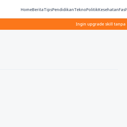
Home
Berita
Tips
Pendidikan
Tekno
Politik
Kesehatan
Fas
Ingin upgrade skill tanpa ribet?