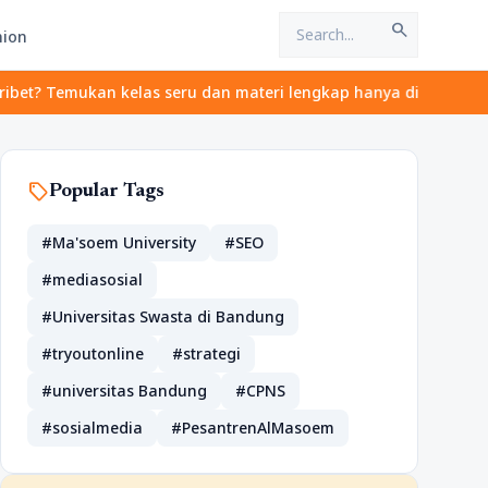
search
hion
 Temukan kelas seru dan materi lengkap hanya di YukBelajar.com. 
sell
Popular Tags
#Ma'soem University
#SEO
#mediasosial
#Universitas Swasta di Bandung
#tryoutonline
#strategi
#universitas Bandung
#CPNS
#sosialmedia
#PesantrenAlMasoem