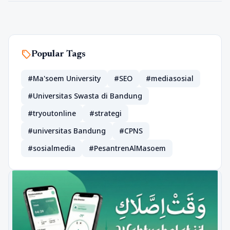
sell
Popular Tags
#Ma'soem University
#SEO
#mediasosial
#Universitas Swasta di Bandung
#tryoutonline
#strategi
#universitas Bandung
#CPNS
#sosialmedia
#PesantrenAlMasoem