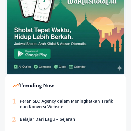
trending_up
Trending Now
1
Peran SEO Agency dalam Meningkatkan Trafik
dan Konversi Website
2
Belajar Dari Lagu – Sejarah