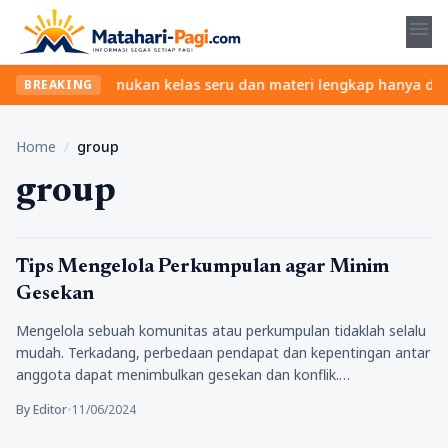
menu
anpa ribet? Temukan kelas seru dan materi lengkap hanya di YukBe
BREAKING
Home
/
group
group
Tips
Tips Mengelola Perkumpulan agar Minim
Gesekan
Mengelola sebuah komunitas atau perkumpulan tidaklah selalu
mudah. Terkadang, perbedaan pendapat dan kepentingan antar
anggota dapat menimbulkan gesekan dan konflik.…
By Editor
•
11/06/2024