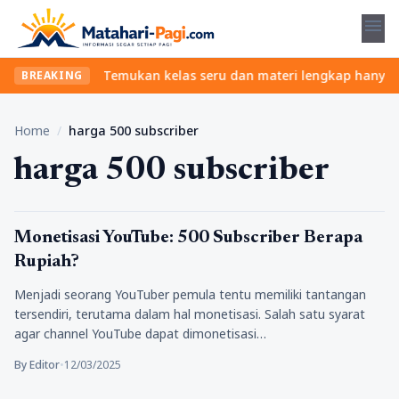
menu
l tanpa ribet? Temukan kelas seru dan materi lengkap hanya di Yu
BREAKING
Home
/
harga 500 subscriber
harga 500 subscriber
Tips
Monetisasi YouTube: 500 Subscriber Berapa
Rupiah?
Menjadi seorang YouTuber pemula tentu memiliki tantangan
tersendiri, terutama dalam hal monetisasi. Salah satu syarat
agar channel YouTube dapat dimonetisasi…
By Editor
•
12/03/2025