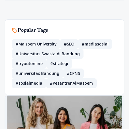
sell
Popular Tags
#Ma'soem University
#SEO
#mediasosial
#Universitas Swasta di Bandung
#tryoutonline
#strategi
#universitas Bandung
#CPNS
#sosialmedia
#PesantrenAlMasoem