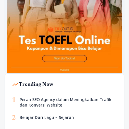
trending_up
Trending Now
1
Peran SEO Agency dalam Meningkatkan Trafik
dan Konversi Website
2
Belajar Dari Lagu – Sejarah