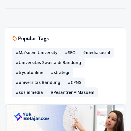
sell
Popular Tags
#Ma'soem University
#SEO
#mediasosial
#Universitas Swasta di Bandung
#tryoutonline
#strategi
#universitas Bandung
#CPNS
#sosialmedia
#PesantrenAlMasoem