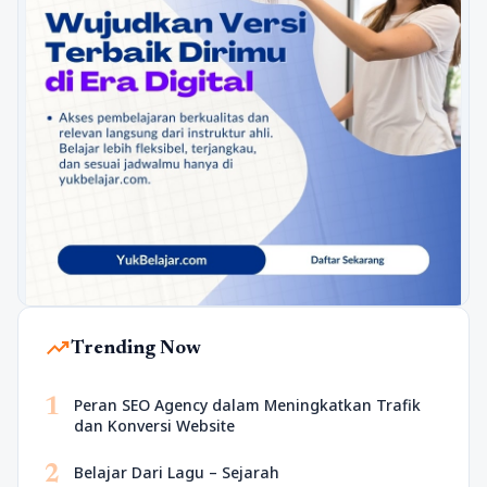
trending_up
Trending Now
1
Peran SEO Agency dalam Meningkatkan Trafik
dan Konversi Website
2
Belajar Dari Lagu – Sejarah