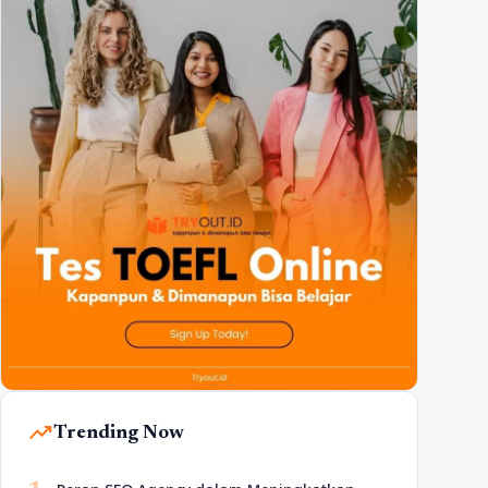
trending_up
Trending Now