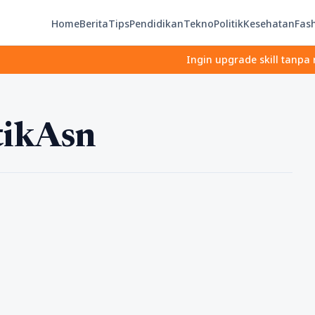
Home
Berita
Tips
Pendidikan
Tekno
Politik
Kesehatan
Fas
Ingin upgrade skill tanpa ribet? 
tikAsn