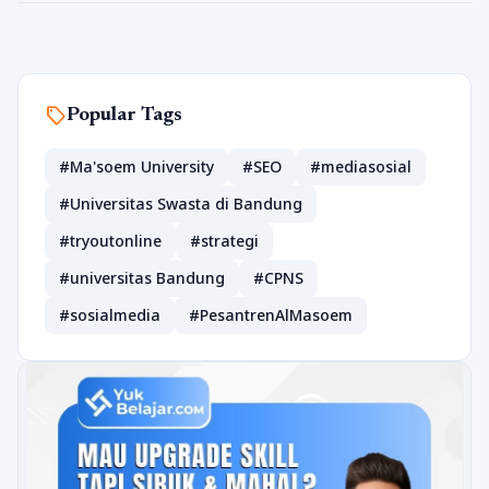
sell
Popular Tags
#Ma'soem University
#SEO
#mediasosial
#Universitas Swasta di Bandung
#tryoutonline
#strategi
#universitas Bandung
#CPNS
#sosialmedia
#PesantrenAlMasoem