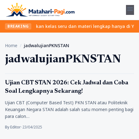
menu
pa ribet? Temukan kelas seru dan materi lengkap hanya di YukBela
BREAKING
Home
/
jadwalujianPKNSTAN
jadwalujianPKNSTAN
Pendidikan
Ujian CBT STAN 2026: Cek Jadwal dan Coba
Soal Lengkapnya Sekarang!
Ujian CBT (Computer Based Test) PKN STAN atau Politeknik
Keuangan Negara STAN adalah salah satu momen penting bagi
para calon…
By Editor
•
23/04/2025