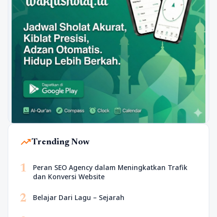
trending_up
Trending Now
1
Peran SEO Agency dalam Meningkatkan Trafik
dan Konversi Website
2
Belajar Dari Lagu – Sejarah