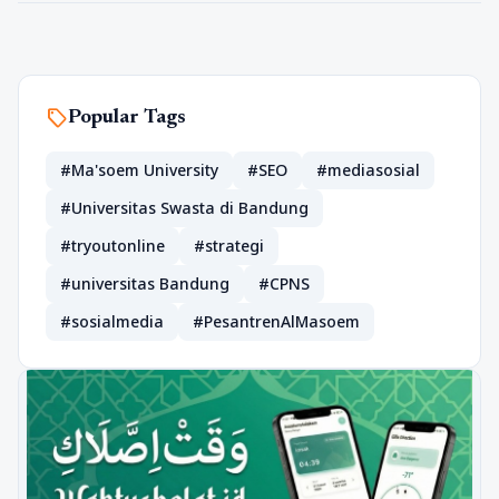
sell
Popular Tags
#Ma'soem University
#SEO
#mediasosial
#Universitas Swasta di Bandung
#tryoutonline
#strategi
#universitas Bandung
#CPNS
#sosialmedia
#PesantrenAlMasoem