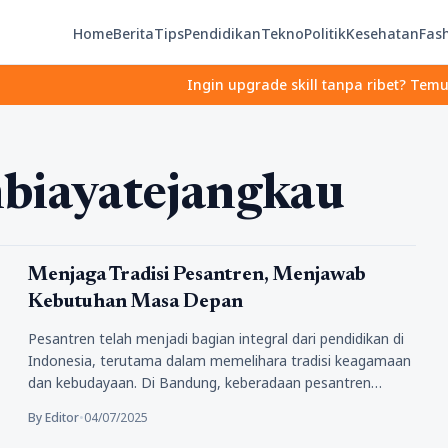
Home
Berita
Tips
Pendidikan
Tekno
Politik
Kesehatan
Fas
Ingin upgrade skill tanpa ribet? Temukan kel
biayatejangkau
Pendidikan
Menjaga Tradisi Pesantren, Menjawab
Kebutuhan Masa Depan
Pesantren telah menjadi bagian integral dari pendidikan di
Indonesia, terutama dalam memelihara tradisi keagamaan
dan kebudayaan. Di Bandung, keberadaan pesantren…
By Editor
•
04/07/2025