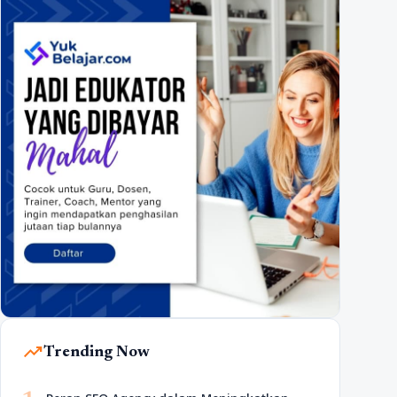
trending_up
Trending Now