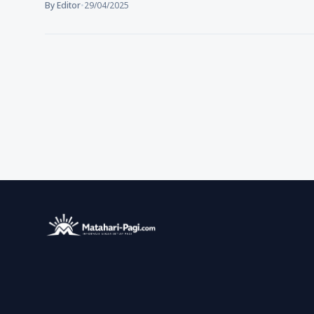
By Editor
•
29/04/2025