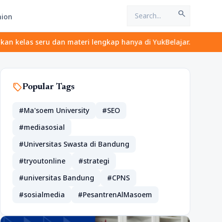
search
hion
as seru dan materi lengkap hanya di YukBelajar.com. Mulai langka
sell
Popular Tags
#Ma'soem University
#SEO
#mediasosial
#Universitas Swasta di Bandung
#tryoutonline
#strategi
#universitas Bandung
#CPNS
#sosialmedia
#PesantrenAlMasoem