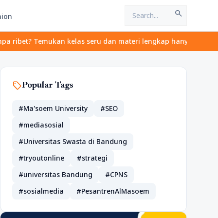
search
hion
bet? Temukan kelas seru dan materi lengkap hanya di YukBelajar.c
sell
Popular Tags
#Ma'soem University
#SEO
#mediasosial
#Universitas Swasta di Bandung
#tryoutonline
#strategi
#universitas Bandung
#CPNS
#sosialmedia
#PesantrenAlMasoem