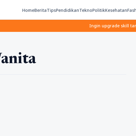
Home
Berita
Tips
Pendidikan
Tekno
Politik
Kesehatan
Fas
Ingin upgrade skill tanpa ri
anita