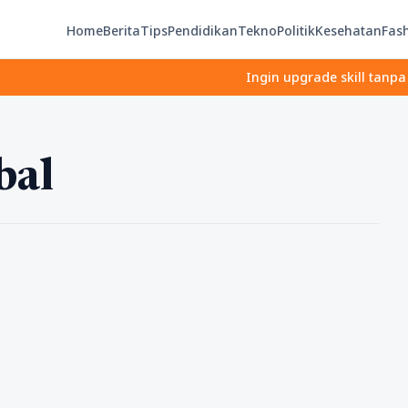
Home
Berita
Tips
Pendidikan
Tekno
Politik
Kesehatan
Fas
Ingin upgrade skill tanpa ribet?
bal