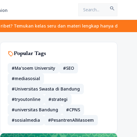
search
hion
 Temukan kelas seru dan materi lengkap hanya di YukBelajar.com. 
sell
Popular Tags
#Ma'soem University
#SEO
#mediasosial
#Universitas Swasta di Bandung
#tryoutonline
#strategi
#universitas Bandung
#CPNS
#sosialmedia
#PesantrenAlMasoem