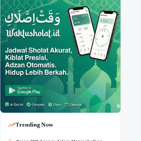
trending_up
Trending Now