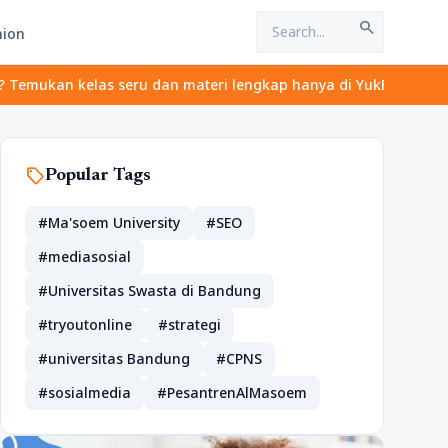
search
hion
kan kelas seru dan materi lengkap hanya di YukBelajar.com. Mulai
sell
Popular Tags
#Ma'soem University
#SEO
#mediasosial
#Universitas Swasta di Bandung
#tryoutonline
#strategi
#universitas Bandung
#CPNS
#sosialmedia
#PesantrenAlMasoem