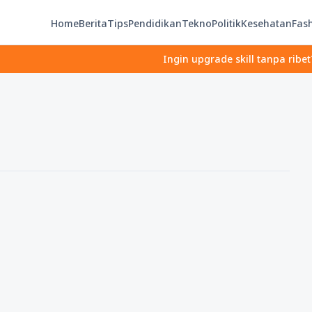
Home
Berita
Tips
Pendidikan
Tekno
Politik
Kesehatan
Fas
Ingin upgrade skill tanpa ribet? Temu