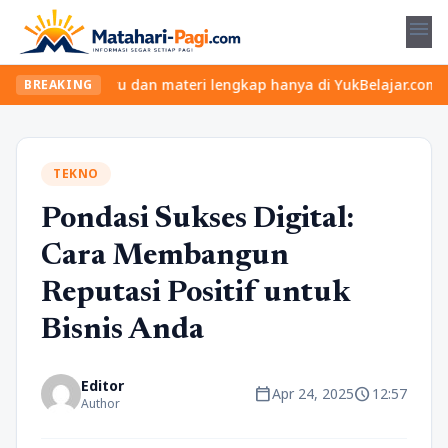
menu
an kelas seru dan materi lengkap hanya di YukBelajar.com. Mulai 
BREAKING
TEKNO
Pondasi Sukses Digital:
Cara Membangun
Reputasi Positif untuk
Bisnis Anda
Editor
calendar_today
schedule
Apr 24, 2025
12:57
Author