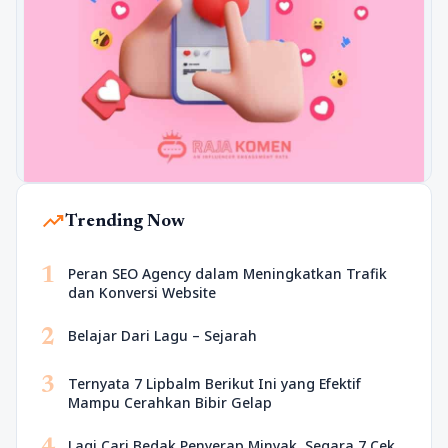
trending_up
Trending Now
1
Peran SEO Agency dalam Meningkatkan Trafik
dan Konversi Website
2
Belajar Dari Lagu – Sejarah
3
Ternyata 7 Lipbalm Berikut Ini yang Efektif
Mampu Cerahkan Bibir Gelap
Lagi Cari Bedak Penyerap Minyak, Segara 7 Cek