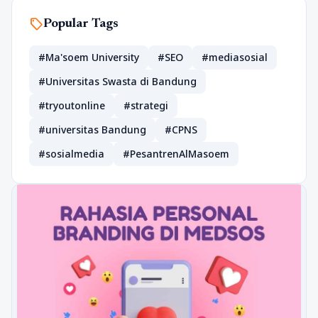
sell
Popular Tags
#Ma'soem University
#SEO
#mediasosial
#Universitas Swasta di Bandung
#tryoutonline
#strategi
#universitas Bandung
#CPNS
#sosialmedia
#PesantrenAlMasoem