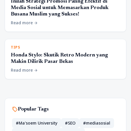
Inilah Strategi Promosi Paling Efektif di
Media Sosial untuk Memasarkan Produk
Busana Muslim yang Sukses!
Read more
arrow_forward
TIPS
Honda Stylo: Skutik Retro Modern yang
Makin Dilirik Pasar Bekas
Read more
arrow_forward
sell
Popular Tags
#Ma'soem University
#SEO
#mediasosial