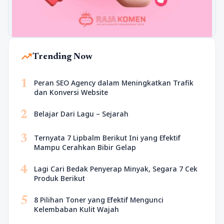
trending_up
Trending Now
1
Peran SEO Agency dalam Meningkatkan Trafik
dan Konversi Website
2
Belajar Dari Lagu – Sejarah
3
Ternyata 7 Lipbalm Berikut Ini yang Efektif
Mampu Cerahkan Bibir Gelap
4
Lagi Cari Bedak Penyerap Minyak, Segara 7 Cek
Produk Berikut
5
8 Pilihan Toner yang Efektif Mengunci
Kelembaban Kulit Wajah