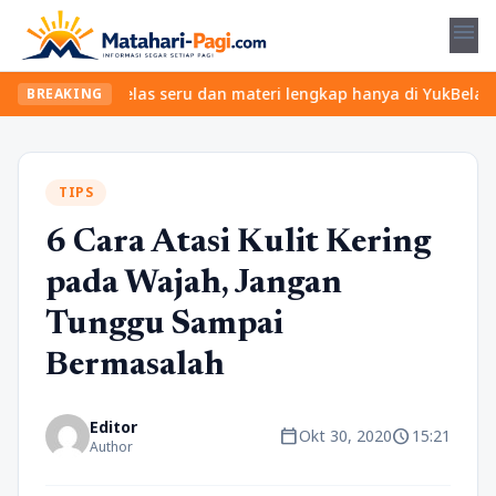
menu
Temukan kelas seru dan materi lengkap hanya di YukBelajar.com. M
BREAKING
TIPS
6 Cara Atasi Kulit Kering
pada Wajah, Jangan
Tunggu Sampai
Bermasalah
Editor
calendar_today
schedule
Okt 30, 2020
15:21
Author