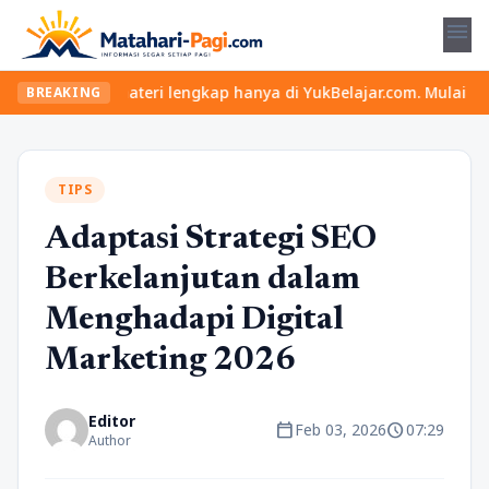
menu
 dan materi lengkap hanya di YukBelajar.com. Mulai langkah sukse
BREAKING
TIPS
Adaptasi Strategi SEO
Berkelanjutan dalam
Menghadapi Digital
Marketing 2026
Editor
calendar_today
schedule
Feb 03, 2026
07:29
Author