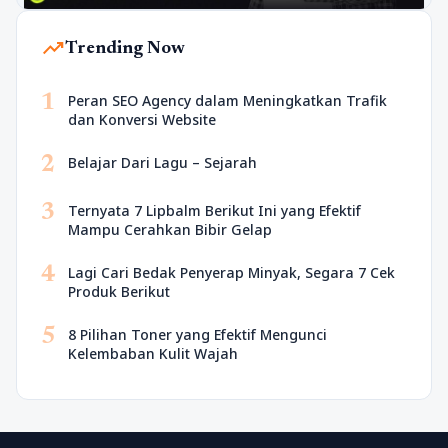
trending_up
Trending Now
1
Peran SEO Agency dalam Meningkatkan Trafik
dan Konversi Website
2
Belajar Dari Lagu – Sejarah
3
Ternyata 7 Lipbalm Berikut Ini yang Efektif
Mampu Cerahkan Bibir Gelap
4
Lagi Cari Bedak Penyerap Minyak, Segara 7 Cek
Produk Berikut
5
8 Pilihan Toner yang Efektif Mengunci
Kelembaban Kulit Wajah