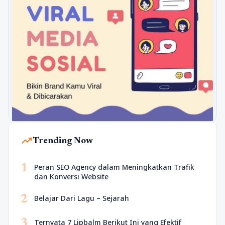
trending_up
Trending Now
1
Peran SEO Agency dalam Meningkatkan Trafik
dan Konversi Website
2
Belajar Dari Lagu – Sejarah
3
Ternyata 7 Lipbalm Berikut Ini yang Efektif