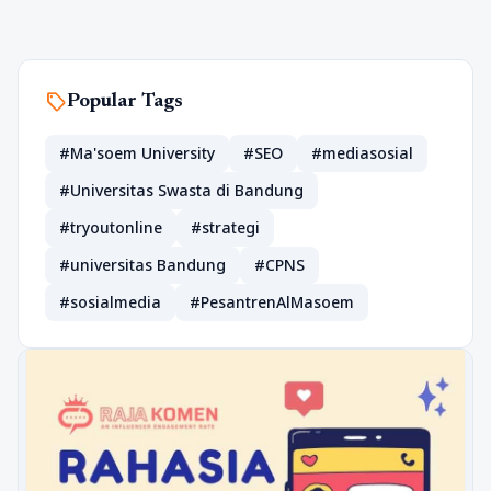
sell
Popular Tags
#Ma'soem University
#SEO
#mediasosial
#Universitas Swasta di Bandung
#tryoutonline
#strategi
#universitas Bandung
#CPNS
#sosialmedia
#PesantrenAlMasoem