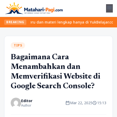
menu
n kelas seru dan materi lengkap hanya di YukBelajar.com. Mulai l
BREAKING
TIPS
Bagaimana Cara
Menambahkan dan
Memverifikasi Website di
Google Search Console?
Editor
calendar_today
schedule
Mar 22, 2025
15:13
Author