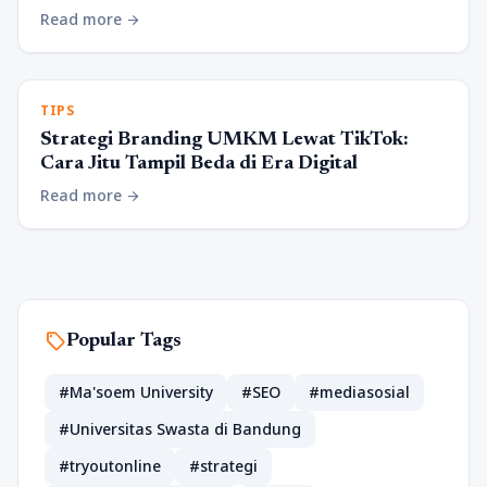
Read more
arrow_forward
TIPS
Strategi Branding UMKM Lewat TikTok:
Cara Jitu Tampil Beda di Era Digital
Read more
arrow_forward
sell
Popular Tags
#Ma'soem University
#SEO
#mediasosial
#Universitas Swasta di Bandung
#tryoutonline
#strategi