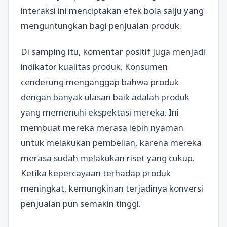
interaksi ini menciptakan efek bola salju yang
menguntungkan bagi penjualan produk.
Di samping itu, komentar positif juga menjadi
indikator kualitas produk. Konsumen
cenderung menganggap bahwa produk
dengan banyak ulasan baik adalah produk
yang memenuhi ekspektasi mereka. Ini
membuat mereka merasa lebih nyaman
untuk melakukan pembelian, karena mereka
merasa sudah melakukan riset yang cukup.
Ketika kepercayaan terhadap produk
meningkat, kemungkinan terjadinya konversi
penjualan pun semakin tinggi.