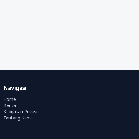
Navigasi
Home
Berita
Kebijakan Privasi
Tentang Kami