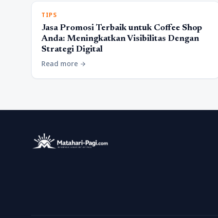
TIPS
Jasa Promosi Terbaik untuk Coffee Shop
Anda: Meningkatkan Visibilitas Dengan
Strategi Digital
Read more
arrow_forward