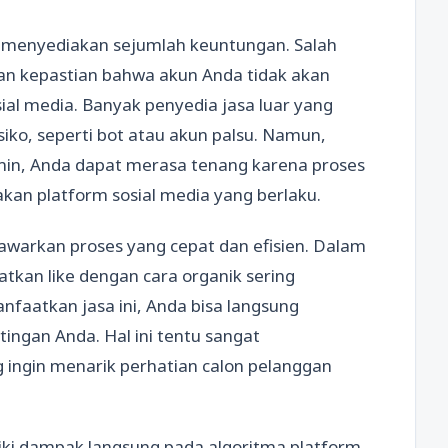
 menyediakan sejumlah keuntungan. Salah
n kepastian bahwa akun Anda tidak akan
sial media. Banyak penyedia jasa luar yang
ko, seperti bot atau akun palsu. Namun,
amin, Anda dapat merasa tenang karena proses
akan platform sosial media yang berlaku.
enawarkan proses yang cepat dan efisien. Dalam
atkan like dengan cara organik sering
atkan jasa ini, Anda bisa langsung
ingan Anda. Hal ini tentu sangat
 ingin menarik perhatian calon pelanggan
liki dampak langsung pada algoritma platform