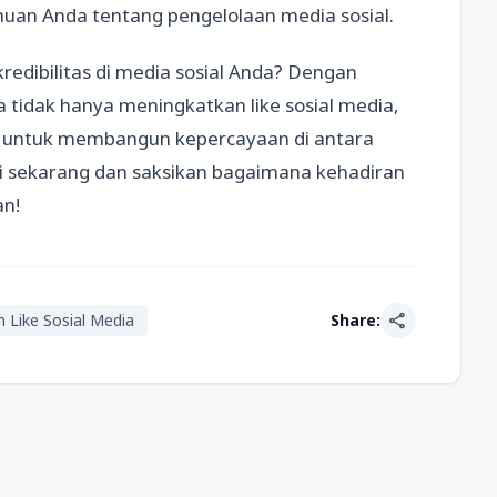
an Anda tentang pengelolaan media sosial.
edibilitas di media sosial Anda? Dengan
 tidak hanya meningkatkan like sosial media,
at untuk membangun kepercayaan di antara
ni sekarang dan saksikan bagaimana kehadiran
an!
share
 Like Sosial Media
Share: