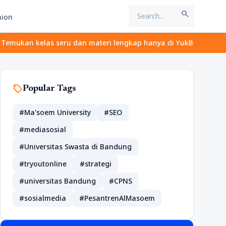
search
hion
kelas seru dan materi lengkap hanya di YukBelajar.com. Mulai lan
sell
Popular Tags
#Ma'soem University
#SEO
#mediasosial
#Universitas Swasta di Bandung
#tryoutonline
#strategi
#universitas Bandung
#CPNS
#sosialmedia
#PesantrenAlMasoem