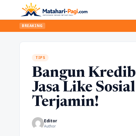
BREAKING
TIPS
Bangun Kredibi
Jasa Like Sosia
Terjamin!
Editor
Author