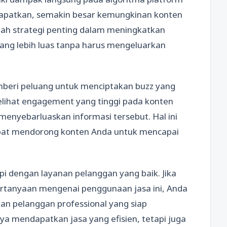
dapatkan, semakin besar kemungkinan konten
alah strategi penting dalam meningkatkan
ang lebih luas tanpa harus mengeluarkan
mberi peluang untuk menciptakan buzz yang
melihat engagement yang tinggi pada konten
enyebarluaskan informasi tersebut. Hal ini
apat mendorong konten Anda untuk mencapai
kapi dengan layanan pelanggan yang baik. Jika
rtanyaan mengenai penggunaan jasa ini, Anda
an pelanggan professional yang siap
a mendapatkan jasa yang efisien, tetapi juga