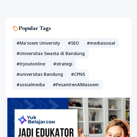
sell
Popular Tags
#Ma'soem University
#SEO
#mediasosial
#Universitas Swasta di Bandung
#tryoutonline
#strategi
#universitas Bandung
#CPNS
#sosialmedia
#PesantrenAlMasoem