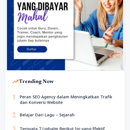
trending_up
Trending Now
1
Peran SEO Agency dalam Meningkatkan Trafik
dan Konversi Website
2
Belajar Dari Lagu – Sejarah
3
Ternyata 7 Lipbalm Berikut Ini yang Efektif