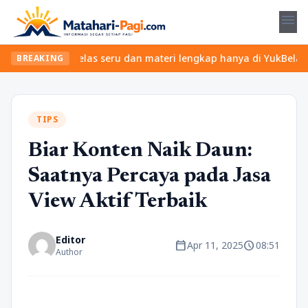
menu
Temukan kelas seru dan materi lengkap hanya di YukBelajar.com. M
BREAKING
TIPS
Biar Konten Naik Daun:
Saatnya Percaya pada Jasa
View Aktif Terbaik
Editor
calendar_today
schedule
Apr 11, 2025
08:51
Author