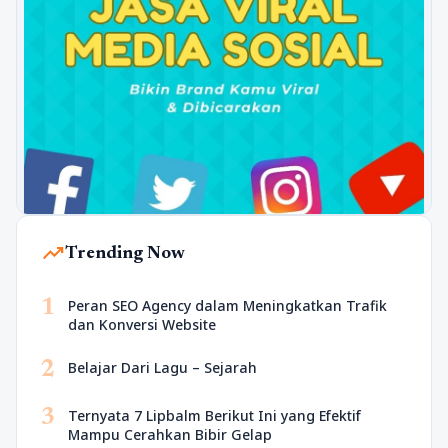
trending_up
Trending Now
1
Peran SEO Agency dalam Meningkatkan Trafik
dan Konversi Website
2
Belajar Dari Lagu – Sejarah
3
Ternyata 7 Lipbalm Berikut Ini yang Efektif
Mampu Cerahkan Bibir Gelap