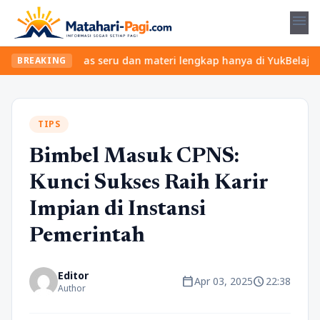
menu
ukan kelas seru dan materi lengkap hanya di YukBelajar.com. Mula
BREAKING
TIPS
Bimbel Masuk CPNS:
Kunci Sukses Raih Karir
Impian di Instansi
Pemerintah
Editor
calendar_today
schedule
Apr 03, 2025
22:38
Author