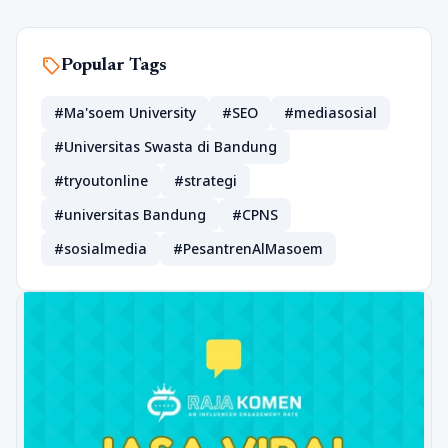
sell
Popular Tags
#Ma'soem University
#SEO
#mediasosial
#Universitas Swasta di Bandung
#tryoutonline
#strategi
#universitas Bandung
#CPNS
#sosialmedia
#PesantrenAlMasoem