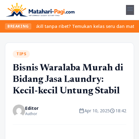
menu
 upgrade skill tanpa ribet? Temukan kelas seru dan materi lengka
BREAKING
TIPS
Bisnis Waralaba Murah di
Bidang Jasa Laundry:
Kecil-kecil Untung Stabil
Editor
calendar_today
schedule
Apr 10, 2025
18:42
Author