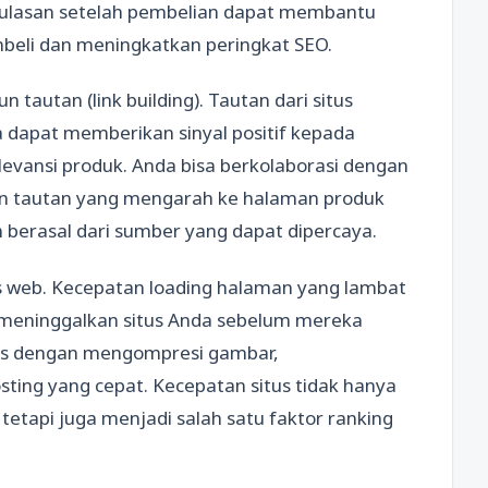
ulasan setelah pembelian dapat membantu
mbeli dan meningkatkan peringkat SEO.
 tautan (link building). Tautan dari situs
 dapat memberikan sinyal positif kepada
levansi produk. Anda bisa berkolaborasi dengan
an tautan yang mengarah ke halaman produk
n berasal dari sumber yang dapat dipercaya.
s web. Kecepatan loading halaman yang lambat
meninggalkan situs Anda sebelum mereka
tus dengan mengompresi gambar,
ing yang cepat. Kecepatan situs tidak hanya
tapi juga menjadi salah satu faktor ranking