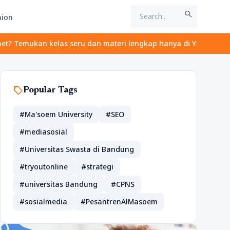
search
hion
an kelas seru dan materi lengkap hanya di YukBelajar.com. Mulai 
sell
Popular Tags
#Ma'soem University
#SEO
#mediasosial
#Universitas Swasta di Bandung
#tryoutonline
#strategi
#universitas Bandung
#CPNS
#sosialmedia
#PesantrenAlMasoem