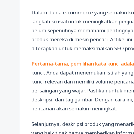
Dalam dunia e-commerce yang semakin ko
langkah krusial untuk meningkatkan penjua
belum sepenuhnya memahami pentingnya st
produk mereka di mesin pencari. Artikel i
diterapkan untuk memaksimalkan SEO pro
Pertama-tama, pemilihan kata kunci adalah
kunci, Anda dapat menemukan istilah yang se
kunci relevan dan memiliki volume pencarian
persaingan yang wajar. Pastikan untuk meny
deskripsi, dan tag gambar. Dengan cara i
pencarian akan semakin meningkat.
Selanjutnya, deskripsi produk yang menarik
yang baik tidak hanya memberikan informas