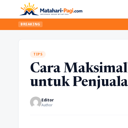
BREAKING
TIPS
Cara Maksima
untuk Penjuala
Editor
Author