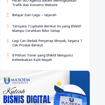
1
Peran SEO Agency dalam Meningkatkan
Trafik dan Konversi Website
2
Belajar Dari Lagu – Sejarah
3
Ternyata 7 Lipbalm Berikut Ini yang Efektif
Mampu Cerahkan Bibir Gelap
4
Lagi Cari Bedak Penyerap Minyak, Segara 7
Cek Produk Berikut
5
8 Pilihan Toner yang Efektif Mengunci
Kelembaban Kulit Wajah