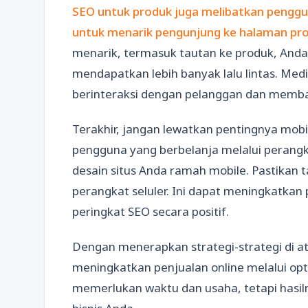
SEO untuk produk juga melibatkan pengguna
untuk menarik pengunjung ke halaman pr
menarik, termasuk tautan ke produk, And
mendapatkan lebih banyak lalu lintas. Medi
berinteraksi dengan pelanggan dan memba
Terakhir, jangan lewatkan pentingnya mob
pengguna yang berbelanja melalui perang
desain situs Anda ramah mobile. Pastikan t
perangkat seluler. Ini dapat meningkatk
peringkat SEO secara positif.
Dengan menerapkan strategi-strategi di a
meningkatkan penjualan online melalui op
memerlukan waktu dan usaha, tetapi hasi