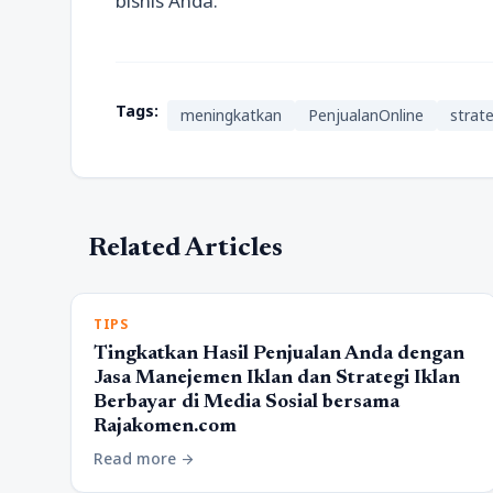
bisnis Anda.
Tags:
meningkatkan
PenjualanOnline
strate
Related Articles
TIPS
Tingkatkan Hasil Penjualan Anda dengan
Jasa Manejemen Iklan dan Strategi Iklan
Berbayar di Media Sosial bersama
Rajakomen.com
Read more
arrow_forward