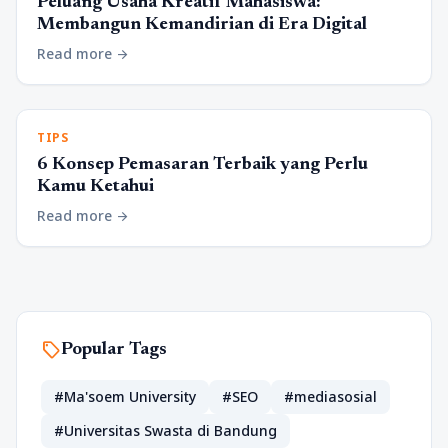
Peluang Usaha Kreatif Mahasiswa:
Membangun Kemandirian di Era Digital
Read more
arrow_forward
TIPS
6 Konsep Pemasaran Terbaik yang Perlu
Kamu Ketahui
Read more
arrow_forward
sell
Popular Tags
#Ma'soem University
#SEO
#mediasosial
#Universitas Swasta di Bandung