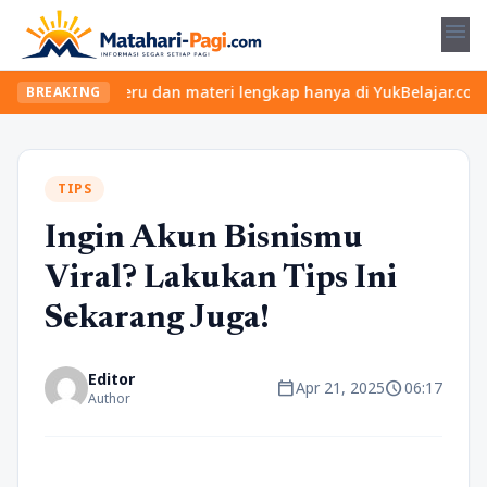
menu
n kelas seru dan materi lengkap hanya di YukBelajar.com. Mulai l
BREAKING
TIPS
Ingin Akun Bisnismu
Viral? Lakukan Tips Ini
Sekarang Juga!
Editor
calendar_today
schedule
Apr 21, 2025
06:17
Author