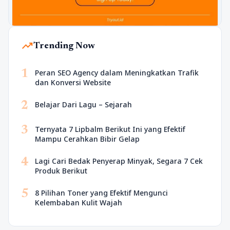
trending_up
Trending Now
1
Peran SEO Agency dalam Meningkatkan Trafik
dan Konversi Website
2
Belajar Dari Lagu – Sejarah
3
Ternyata 7 Lipbalm Berikut Ini yang Efektif
Mampu Cerahkan Bibir Gelap
4
Lagi Cari Bedak Penyerap Minyak, Segara 7 Cek
Produk Berikut
5
8 Pilihan Toner yang Efektif Mengunci
Kelembaban Kulit Wajah