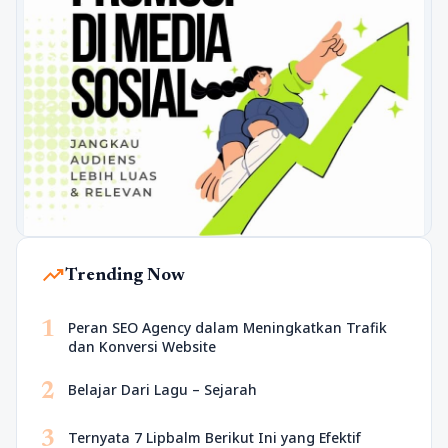
trending_up
Trending Now
1
Peran SEO Agency dalam Meningkatkan Trafik
dan Konversi Website
2
Belajar Dari Lagu – Sejarah
3
Ternyata 7 Lipbalm Berikut Ini yang Efektif