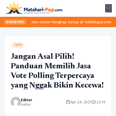
menu
kelas seru dan materi lengkap hanya di YukBelajar.com. Mulai lang
BREAKING
TIPS
Jangan Asal Pilih!
Panduan Memilih Jasa
Vote Polling Terpercaya
yang Nggak Bikin Kecewa!
Editor
calendar_today
schedule
Apr 24, 2025
22:16
Author