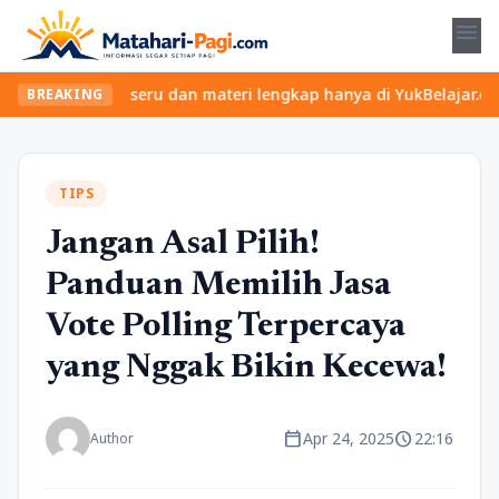
menu
kan kelas seru dan materi lengkap hanya di YukBelajar.com. Mulai
BREAKING
TIPS
Jangan Asal Pilih!
Panduan Memilih Jasa
Vote Polling Terpercaya
yang Nggak Bikin Kecewa!
calendar_today
schedule
Apr 24, 2025
22:16
Author