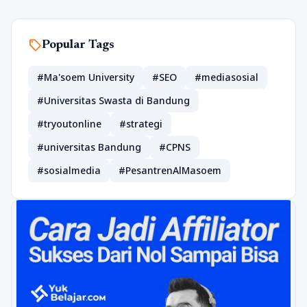
sell
Popular Tags
#Ma'soem University
#SEO
#mediasosial
#Universitas Swasta di Bandung
#tryoutonline
#strategi
#universitas Bandung
#CPNS
#sosialmedia
#PesantrenAlMasoem