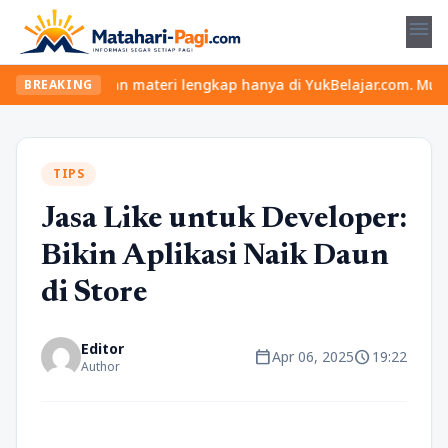
menu
s seru dan materi lengkap hanya di YukBelajar.com. Mulai langkah
BREAKING
TIPS
Jasa Like untuk Developer:
Bikin Aplikasi Naik Daun
di Store
Editor
calendar_today
schedule
Apr 06, 2025
19:22
Author