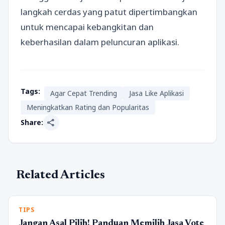
langkah cerdas yang patut dipertimbangkan
untuk mencapai kebangkitan dan
keberhasilan dalam peluncuran aplikasi.
Tags:
Agar Cepat Trending
Jasa Like Aplikasi
Meningkatkan Rating dan Popularitas
share
Share:
Related Articles
TIPS
Jangan Asal Pilih! Panduan Memilih Jasa Vote