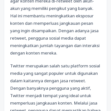
agar konten mereka di-retweet oleh akun-
akun yang memiliki pengikut yang banyak.
Hal ini membantu meningkatkan eksposur
konten dan memperluas jangkauan pesan
yang ingin disampaikan. Dengan adanya jasa
retweet, pengguna sosial media dapat
meningkatkan jumlah tayangan dan interaksi
dengan konten mereka.
Twitter merupakan salah satu platform sosial
media yang sangat populer untuk digunakan
dalam kaitannya dengan jasa retweet.
Dengan banyaknya pengguna yang aktif,
Twitter menjadi tempat yang ideal untuk
memperluas jangkauan konten. Melalui jasa
retweet, pengguna dapat memastikan bahwa