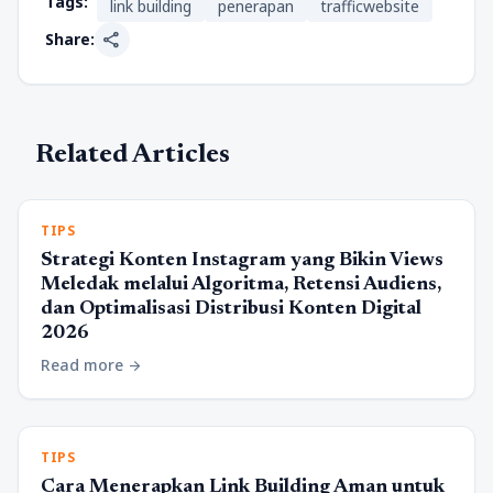
Tags:
link building
penerapan
trafficwebsite
share
Share:
Related Articles
TIPS
Strategi Konten Instagram yang Bikin Views
Meledak melalui Algoritma, Retensi Audiens,
dan Optimalisasi Distribusi Konten Digital
2026
Read more
arrow_forward
TIPS
Cara Menerapkan Link Building Aman untuk