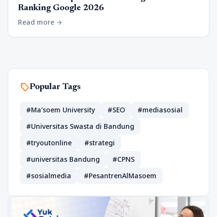
Ranking Google 2026
Read more
arrow_forward
sell
Popular Tags
#Ma'soem University
#SEO
#mediasosial
#Universitas Swasta di Bandung
#tryoutonline
#strategi
#universitas Bandung
#CPNS
#sosialmedia
#PesantrenAlMasoem