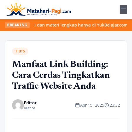
menu
kelas seru dan materi lengkap hanya di YukBelajar.com. Mulai lan
BREAKING
TIPS
Manfaat Link Building:
Cara Cerdas Tingkatkan
Traffic Website Anda
Editor
calendar_today
schedule
Apr 15, 2025
23:32
Author