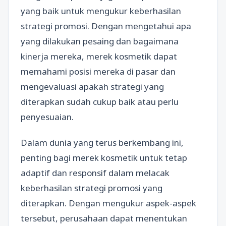
yang baik untuk mengukur keberhasilan
strategi promosi. Dengan mengetahui apa
yang dilakukan pesaing dan bagaimana
kinerja mereka, merek kosmetik dapat
memahami posisi mereka di pasar dan
mengevaluasi apakah strategi yang
diterapkan sudah cukup baik atau perlu
penyesuaian.
Dalam dunia yang terus berkembang ini,
penting bagi merek kosmetik untuk tetap
adaptif dan responsif dalam melacak
keberhasilan strategi promosi yang
diterapkan. Dengan mengukur aspek-aspek
tersebut, perusahaan dapat menentukan