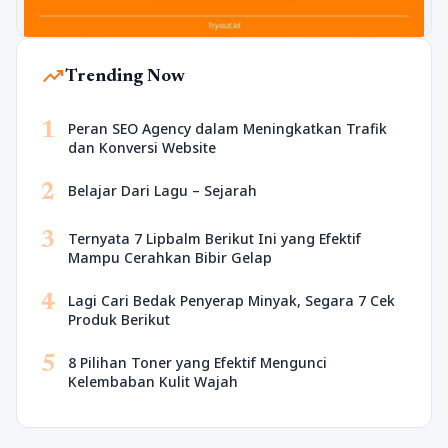
trending_up
Trending Now
1
Peran SEO Agency dalam Meningkatkan Trafik
dan Konversi Website
2
Belajar Dari Lagu – Sejarah
3
Ternyata 7 Lipbalm Berikut Ini yang Efektif
Mampu Cerahkan Bibir Gelap
4
Lagi Cari Bedak Penyerap Minyak, Segara 7 Cek
Produk Berikut
5
8 Pilihan Toner yang Efektif Mengunci
Kelembaban Kulit Wajah