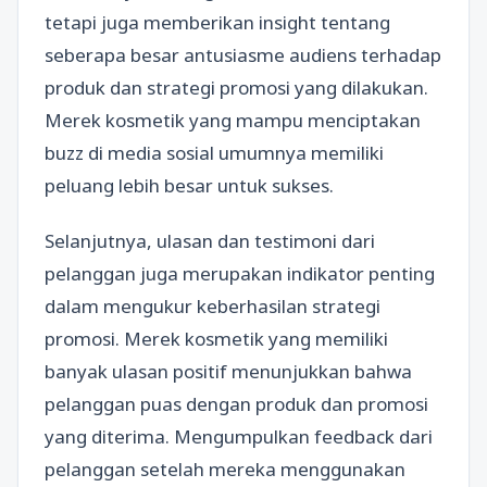
tetapi juga memberikan insight tentang
seberapa besar antusiasme audiens terhadap
produk dan strategi promosi yang dilakukan.
Merek kosmetik yang mampu menciptakan
buzz di media sosial umumnya memiliki
peluang lebih besar untuk sukses.
Selanjutnya, ulasan dan testimoni dari
pelanggan juga merupakan indikator penting
dalam mengukur keberhasilan strategi
promosi. Merek kosmetik yang memiliki
banyak ulasan positif menunjukkan bahwa
pelanggan puas dengan produk dan promosi
yang diterima. Mengumpulkan feedback dari
pelanggan setelah mereka menggunakan