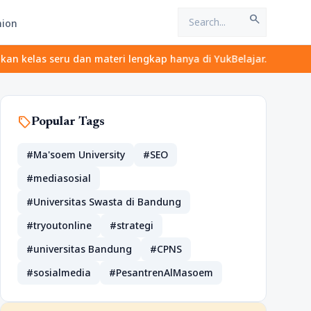
search
hion
u dan materi lengkap hanya di YukBelajar.com. Mulai langkah suks
sell
Popular Tags
#Ma'soem University
#SEO
#mediasosial
#Universitas Swasta di Bandung
#tryoutonline
#strategi
#universitas Bandung
#CPNS
#sosialmedia
#PesantrenAlMasoem