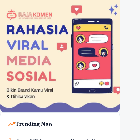
trending_up
Trending Now