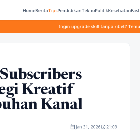
Home
Berita
Tips
Pendidikan
Tekno
Politik
Kesehatan
Fas
Ingin upgrade skill tanpa ribet? Temukan kelas ser
Subscribers
egi Kreatif
buhan Kanal
calendar_today
schedule
Jan 31, 2026
21:09