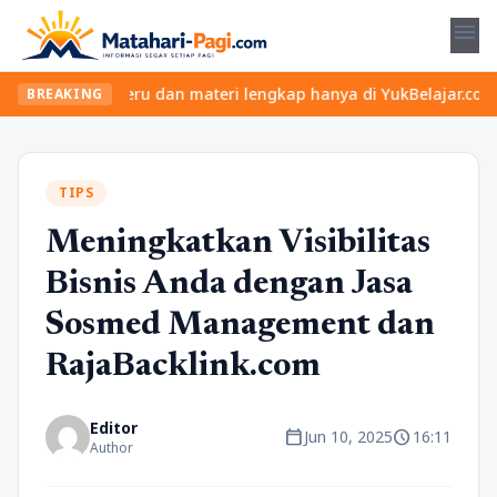
menu
 kelas seru dan materi lengkap hanya di YukBelajar.com. Mulai la
BREAKING
TIPS
Meningkatkan Visibilitas
Bisnis Anda dengan Jasa
Sosmed Management dan
RajaBacklink.com
Editor
calendar_today
schedule
Jun 10, 2025
16:11
Author