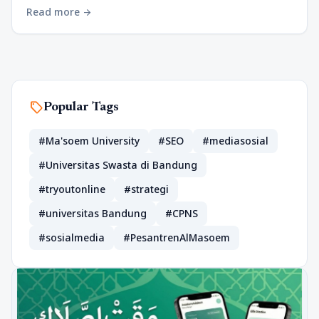
Read more
arrow_forward
sell
Popular Tags
#Ma'soem University
#SEO
#mediasosial
#Universitas Swasta di Bandung
#tryoutonline
#strategi
#universitas Bandung
#CPNS
#sosialmedia
#PesantrenAlMasoem