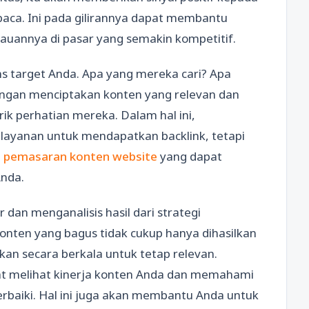
baca. Ini pada gilirannya dapat membantu
uannya di pasar yang semakin kompetitif.
ns target Anda. Apa yang mereka cari? Apa
engan menciptakan konten yang relevan dan
k perhatian mereka. Dalam hal ini,
layanan untuk mendapatkan backlink, tetapi
i pemasaran konten website
yang dapat
Anda.
 dan menganalisis hasil dari strategi
nten yang bagus tidak cukup hanya dihasilkan
atkan secara berkala untuk tetap relevan.
pat melihat kinerja konten Anda dan memahami
erbaiki. Hal ini juga akan membantu Anda untuk