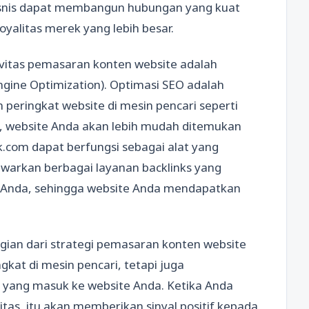
isnis dapat membangun hubungan yang kuat
yalitas merek yang lebih besar.
ivitas pemasaran konten website adalah
gine Optimization). Optimasi SEO adalah
peringkat website di mesin pencari seperti
i, website Anda akan lebih mudah ditemukan
nk.com dapat berfungsi sebagai alat yang
arkan berbagai layanan backlinks yang
Anda, sehingga website Anda mendapatkan
ian dari strategi pemasaran konten website
kat di mesin pencari, tetapi juga
ic yang masuk ke website Anda. Ketika Anda
itas, itu akan memberikan sinyal positif kepada