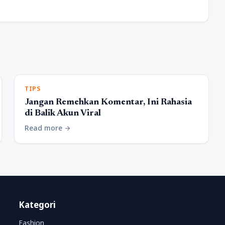
TIPS
Jangan Remehkan Komentar, Ini Rahasia
di Balik Akun Viral
Read more
arrow_forward
Kategori
Fashion