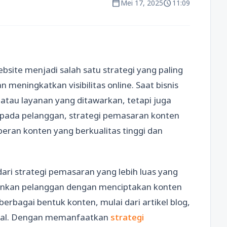
calendar_today
schedule
Mei 17, 2025
11:09
ebsite menjadi salah satu strategi yang paling
 meningkatkan visibilitas online. Saat bisnis
atau layanan yang ditawarkan, tetapi juga
pada pelanggan, strategi pemasaran konten
 peran konten yang berkualitas tinggi dan
ri strategi pemasaran yang lebih luas yang
nkan pelanggan dengan menciptakan konten
berbagai bentuk konten, mulai dari artikel blog,
sosial. Dengan memanfaatkan
strategi