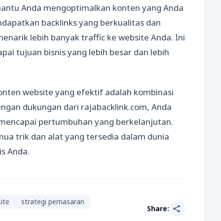
mbantu Anda mengoptimalkan konten yang Anda
apatkan backlinks yang berkualitas dan
arik lebih banyak traffic ke website Anda. Ini
 tujuan bisnis yang lebih besar dan lebih
onten website yang efektif adalah kombinasi
 Dengan dukungan dari rajabacklink.com, Anda
 mencapai pertumbuhan yang berkelanjutan.
a trik dan alat yang tersedia dalam dunia
is Anda.
ite
strategi pemasaran
share
Share: