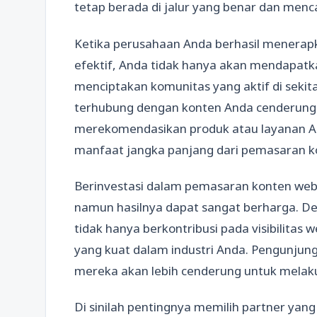
tetap berada di jalur yang benar dan menc
Ketika perusahaan Anda berhasil menerap
efektif, Anda tidak hanya akan mendapatka
menciptakan komunitas yang aktif di seki
terhubung dengan konten Anda cenderung l
merekomendasikan produk atau layanan And
manfaat jangka panjang dari pemasaran kon
Berinvestasi dalam pemasaran konten w
namun hasilnya dapat sangat berharga. De
tidak hanya berkontribusi pada visibilitas
yang kuat dalam industri Anda. Pengunjung 
mereka akan lebih cenderung untuk melaku
Di sinilah pentingnya memilih partner yan