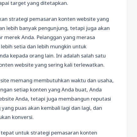
apai target yang ditetapkan.
kan strategi pemasaran konten website yang
n lebih banyak pengunjung, tetapi juga akan
tar merek Anda. Pelanggan yang merasa
ebih setia dan lebih mungkin untuk
a kepada orang lain. Ini adalah salah satu
ten website yang sering kali terlewatkan.
ebsite memang membutuhkan waktu dan usaha,
ngan setiap konten yang Anda buat, Anda
 website Anda, tetapi juga membangun reputasi
yang puas akan kembali lagi dan lagi, dan
kan konversi.
g tepat untuk strategi pemasaran konten