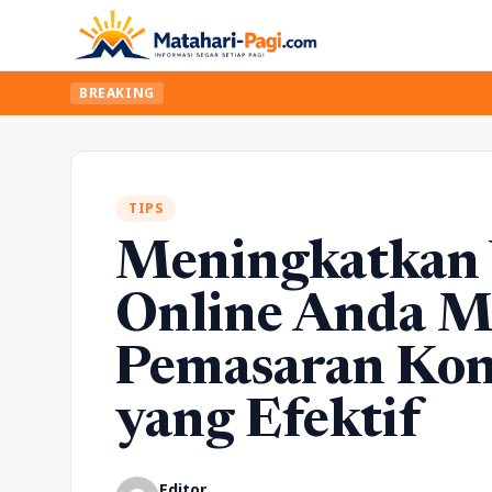
BREAKING
TIPS
Meningkatkan V
Online Anda M
Pemasaran Kon
yang Efektif
Editor