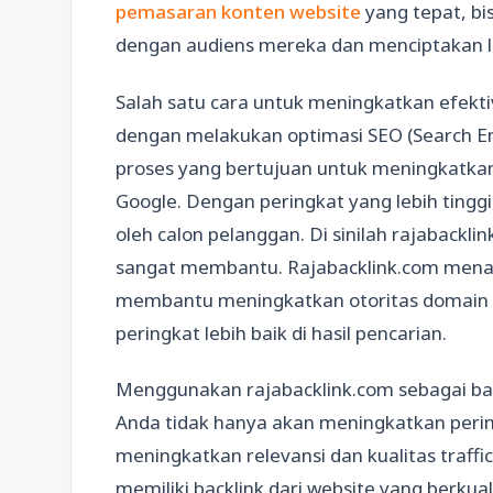
pemasaran konten website
yang tepat, b
dengan audiens mereka dan menciptakan lo
Salah satu cara untuk meningkatkan efekt
dengan melakukan optimasi SEO (Search En
proses yang bertujuan untuk meningkatkan 
Google. Dengan peringkat yang lebih tingg
oleh calon pelanggan. Di sinilah rajabackli
sangat membantu. Rajabacklink.com menaw
membantu meningkatkan otoritas domain 
peringkat lebih baik di hasil pencarian.
Menggunakan rajabacklink.com sebagai bag
Anda tidak hanya akan meningkatkan pering
meningkatkan relevansi dan kualitas traff
memiliki backlink dari website yang berkual