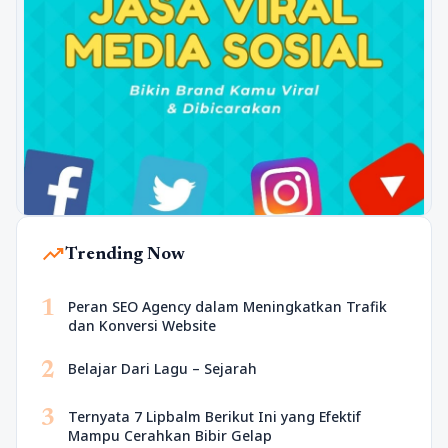
trending_up
Trending Now
1
Peran SEO Agency dalam Meningkatkan Trafik
dan Konversi Website
2
Belajar Dari Lagu – Sejarah
3
Ternyata 7 Lipbalm Berikut Ini yang Efektif
Mampu Cerahkan Bibir Gelap