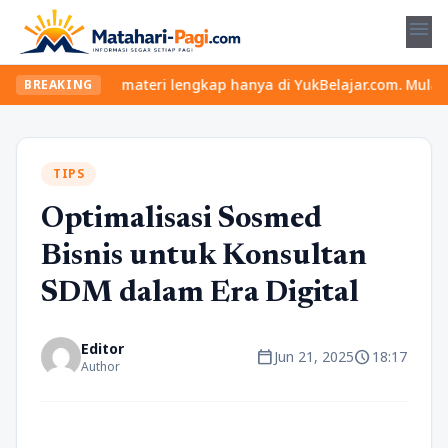
menu
seru dan materi lengkap hanya di YukBelajar.com. Mulai langkah s
BREAKING
TIPS
Optimalisasi Sosmed
Bisnis untuk Konsultan
SDM dalam Era Digital
Editor
calendar_today
schedule
Jun 21, 2025
18:17
Author