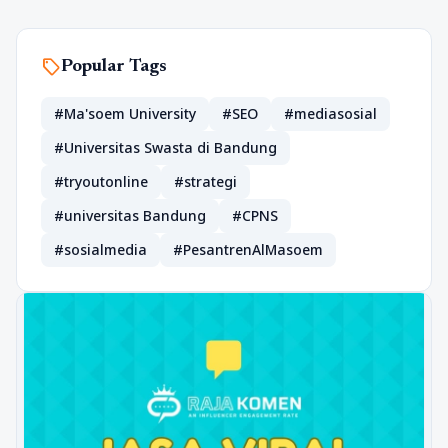
sell
Popular Tags
#Ma'soem University
#SEO
#mediasosial
#Universitas Swasta di Bandung
#tryoutonline
#strategi
#universitas Bandung
#CPNS
#sosialmedia
#PesantrenAlMasoem