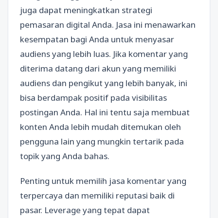
juga dapat meningkatkan strategi
pemasaran digital Anda. Jasa ini menawarkan
kesempatan bagi Anda untuk menyasar
audiens yang lebih luas. Jika komentar yang
diterima datang dari akun yang memiliki
audiens dan pengikut yang lebih banyak, ini
bisa berdampak positif pada visibilitas
postingan Anda. Hal ini tentu saja membuat
konten Anda lebih mudah ditemukan oleh
pengguna lain yang mungkin tertarik pada
topik yang Anda bahas.
Penting untuk memilih jasa komentar yang
terpercaya dan memiliki reputasi baik di
pasar. Leverage yang tepat dapat