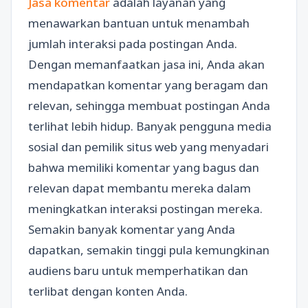
Jasa komentar
adalah layanan yang
menawarkan bantuan untuk menambah
jumlah interaksi pada postingan Anda.
Dengan memanfaatkan jasa ini, Anda akan
mendapatkan komentar yang beragam dan
relevan, sehingga membuat postingan Anda
terlihat lebih hidup. Banyak pengguna media
sosial dan pemilik situs web yang menyadari
bahwa memiliki komentar yang bagus dan
relevan dapat membantu mereka dalam
meningkatkan interaksi postingan mereka.
Semakin banyak komentar yang Anda
dapatkan, semakin tinggi pula kemungkinan
audiens baru untuk memperhatikan dan
terlibat dengan konten Anda.