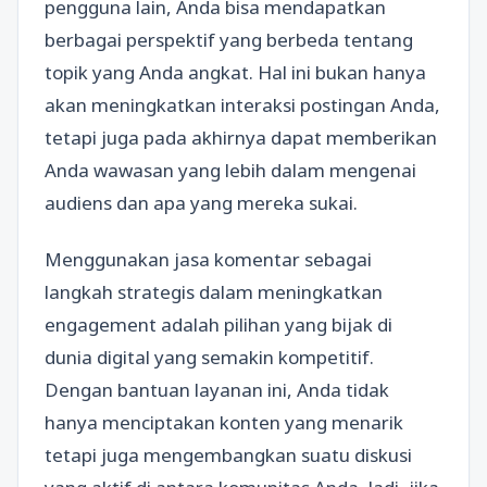
pengguna lain, Anda bisa mendapatkan
berbagai perspektif yang berbeda tentang
topik yang Anda angkat. Hal ini bukan hanya
akan meningkatkan interaksi postingan Anda,
tetapi juga pada akhirnya dapat memberikan
Anda wawasan yang lebih dalam mengenai
audiens dan apa yang mereka sukai.
Menggunakan jasa komentar sebagai
langkah strategis dalam meningkatkan
engagement adalah pilihan yang bijak di
dunia digital yang semakin kompetitif.
Dengan bantuan layanan ini, Anda tidak
hanya menciptakan konten yang menarik
tetapi juga mengembangkan suatu diskusi