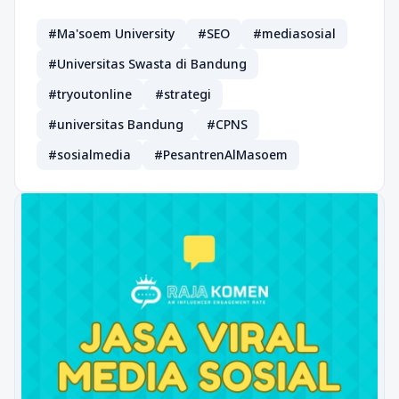
#Ma'soem University
#SEO
#mediasosial
#Universitas Swasta di Bandung
#tryoutonline
#strategi
#universitas Bandung
#CPNS
#sosialmedia
#PesantrenAlMasoem