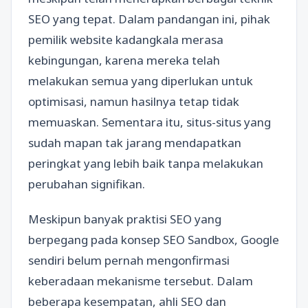
SEO yang tepat. Dalam pandangan ini, pihak
pemilik website kadangkala merasa
kebingungan, karena mereka telah
melakukan semua yang diperlukan untuk
optimisasi, namun hasilnya tetap tidak
memuaskan. Sementara itu, situs-situs yang
sudah mapan tak jarang mendapatkan
peringkat yang lebih baik tanpa melakukan
perubahan signifikan.
Meskipun banyak praktisi SEO yang
berpegang pada konsep SEO Sandbox, Google
sendiri belum pernah mengonfirmasi
keberadaan mekanisme tersebut. Dalam
beberapa kesempatan, ahli SEO dan