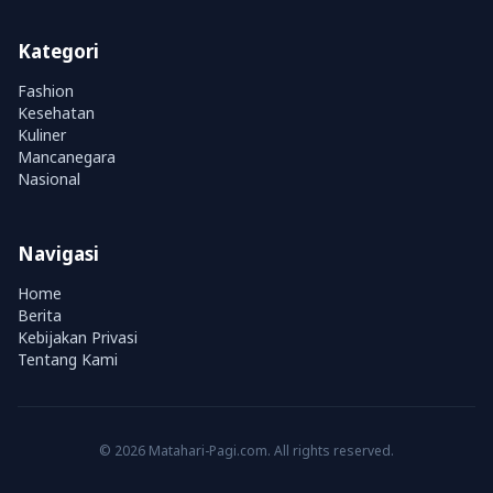
Kategori
Fashion
Kesehatan
Kuliner
Mancanegara
Nasional
Navigasi
Home
Berita
Kebijakan Privasi
Tentang Kami
© 2026 Matahari-Pagi.com. All rights reserved.