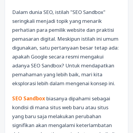
Dalam dunia SEO, istilah "SEO Sandbox"
seringkali menjadi topik yang menarik
perhatian para pemilik website dan praktisi
pemasaran digital. Meskipun istilah ini umum
digunakan, satu pertanyaan besar tetap ada:
apakah Google secara resmi mengakui
adanya SEO Sandbox? Untuk mendapatkan
pemahaman yang lebih baik, mari kita
eksplorasi lebih dalam mengenai konsep ini.
SEO Sandbox
biasanya dipahami sebagai
kondisi di mana situs web baru atau situs
yang baru saja melakukan perubahan
signifikan akan mengalami keterlambatan