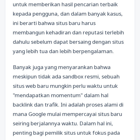
untuk memberikan hasil pencarian terbaik
kepada pengguna, dan dalam banyak kasus,
ini berarti bahwa situs baru harus
membangun kehadiran dan reputasi terlebih
dahulu sebelum dapat bersaing dengan situs
yang lebih tua dan lebih berpengalaman.
Banyak juga yang menyarankan bahwa
meskipun tidak ada sandbox resmi, sebuah
situs web baru mungkin perlu waktu untuk
"mendapatkan momentum" dalam hal
backlink dan trafik. Ini adalah proses alami di
mana Google mulai mempercayai situs baru
seiring berjalannya waktu. Dalam hal ini,
penting bagi pemilik situs untuk fokus pada