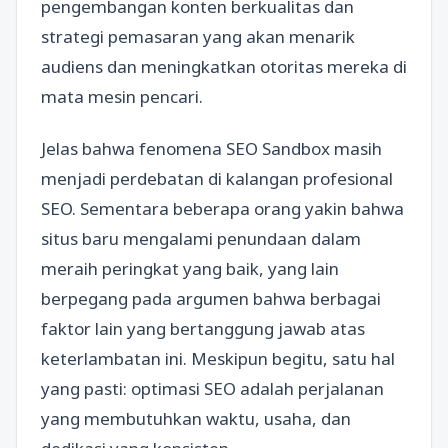
pengembangan konten berkualitas dan
strategi pemasaran yang akan menarik
audiens dan meningkatkan otoritas mereka di
mata mesin pencari.
Jelas bahwa fenomena SEO Sandbox masih
menjadi perdebatan di kalangan profesional
SEO. Sementara beberapa orang yakin bahwa
situs baru mengalami penundaan dalam
meraih peringkat yang baik, yang lain
berpegang pada argumen bahwa berbagai
faktor lain yang bertanggung jawab atas
keterlambatan ini. Meskipun begitu, satu hal
yang pasti: optimasi SEO adalah perjalanan
yang membutuhkan waktu, usaha, dan