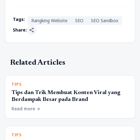
Tags:
Rangking Website
SEO
SEO Sandbox
share
Share:
Related Articles
TIPS
Tips dan Trik Membuat Konten Viral yang
Berdampak Besar pada Brand
Read more
arrow_forward
TIPS