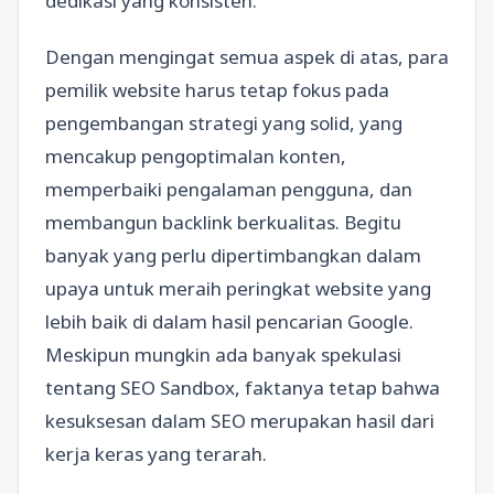
dedikasi yang konsisten.
Dengan mengingat semua aspek di atas, para
pemilik website harus tetap fokus pada
pengembangan strategi yang solid, yang
mencakup pengoptimalan konten,
memperbaiki pengalaman pengguna, dan
membangun backlink berkualitas. Begitu
banyak yang perlu dipertimbangkan dalam
upaya untuk meraih peringkat website yang
lebih baik di dalam hasil pencarian Google.
Meskipun mungkin ada banyak spekulasi
tentang SEO Sandbox, faktanya tetap bahwa
kesuksesan dalam SEO merupakan hasil dari
kerja keras yang terarah.