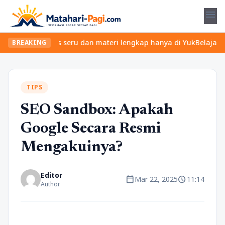
menu
mukan kelas seru dan materi lengkap hanya di YukBelajar.com. Mula
BREAKING
TIPS
SEO Sandbox: Apakah
Google Secara Resmi
Mengakuinya?
Editor
calendar_today
schedule
Mar 22, 2025
11:14
Author