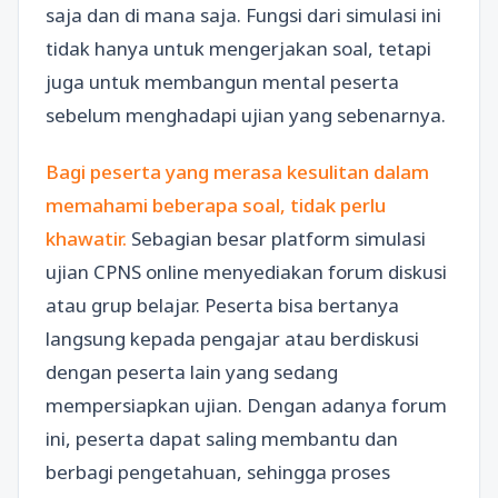
saja dan di mana saja. Fungsi dari simulasi ini
tidak hanya untuk mengerjakan soal, tetapi
juga untuk membangun mental peserta
sebelum menghadapi ujian yang sebenarnya.
Bagi peserta yang merasa kesulitan dalam
memahami beberapa soal, tidak perlu
khawatir.
Sebagian besar platform simulasi
ujian CPNS online menyediakan forum diskusi
atau grup belajar. Peserta bisa bertanya
langsung kepada pengajar atau berdiskusi
dengan peserta lain yang sedang
mempersiapkan ujian. Dengan adanya forum
ini, peserta dapat saling membantu dan
berbagi pengetahuan, sehingga proses