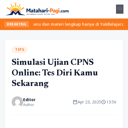
menu
kan kelas seru dan materi lengkap hanya di YukBelajar.com. Mulai
BREAKING
TIPS
Simulasi Ujian CPNS
Online: Tes Diri Kamu
Sekarang
Editor
calendar_today
schedule
Apr 23, 2025
13:50
Author