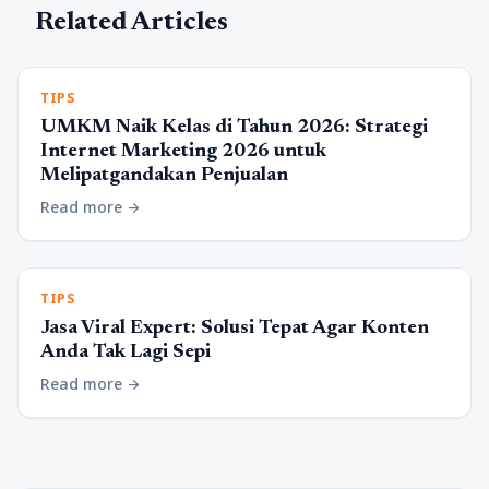
Related Articles
TIPS
UMKM Naik Kelas di Tahun 2026: Strategi
Internet Marketing 2026 untuk
Melipatgandakan Penjualan
Read more
arrow_forward
TIPS
Jasa Viral Expert: Solusi Tepat Agar Konten
Anda Tak Lagi Sepi
Read more
arrow_forward