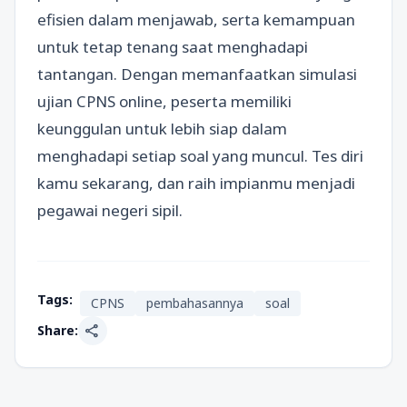
efisien dalam menjawab, serta kemampuan
untuk tetap tenang saat menghadapi
tantangan. Dengan memanfaatkan simulasi
ujian CPNS online, peserta memiliki
keunggulan untuk lebih siap dalam
menghadapi setiap soal yang muncul. Tes diri
kamu sekarang, dan raih impianmu menjadi
pegawai negeri sipil.
Tags:
CPNS
pembahasannya
soal
share
Share: