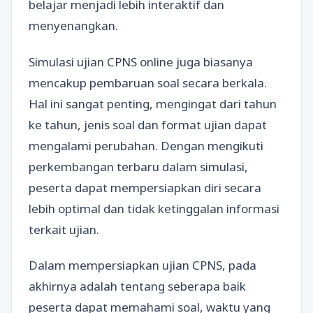
belajar menjadi lebih interaktif dan
menyenangkan.
Simulasi ujian CPNS online juga biasanya
mencakup pembaruan soal secara berkala.
Hal ini sangat penting, mengingat dari tahun
ke tahun, jenis soal dan format ujian dapat
mengalami perubahan. Dengan mengikuti
perkembangan terbaru dalam simulasi,
peserta dapat mempersiapkan diri secara
lebih optimal dan tidak ketinggalan informasi
terkait ujian.
Dalam mempersiapkan ujian CPNS, pada
akhirnya adalah tentang seberapa baik
peserta dapat memahami soal, waktu yang