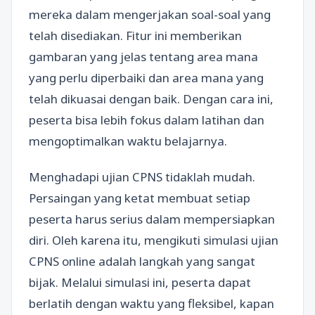
mereka dalam mengerjakan soal-soal yang
telah disediakan. Fitur ini memberikan
gambaran yang jelas tentang area mana
yang perlu diperbaiki dan area mana yang
telah dikuasai dengan baik. Dengan cara ini,
peserta bisa lebih fokus dalam latihan dan
mengoptimalkan waktu belajarnya.
Menghadapi ujian CPNS tidaklah mudah.
Persaingan yang ketat membuat setiap
peserta harus serius dalam mempersiapkan
diri. Oleh karena itu, mengikuti simulasi ujian
CPNS online adalah langkah yang sangat
bijak. Melalui simulasi ini, peserta dapat
berlatih dengan waktu yang fleksibel, kapan