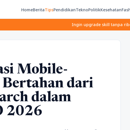
Home
Berita
Tips
Pendidikan
Tekno
Politik
Kesehatan
Fas
Ingin upgrade skill tanpa ribet? Temuk
asi Mobile-
 Bertahan dari
earch dalam
O 2026