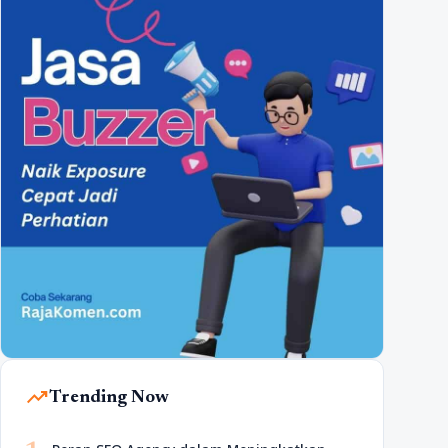
trending_up
Trending Now