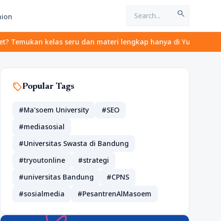
search
hion
an kelas seru dan materi lengkap hanya di YukBelajar.com. Mulai 
sell
Popular Tags
#Ma'soem University
#SEO
#mediasosial
#Universitas Swasta di Bandung
#tryoutonline
#strategi
#universitas Bandung
#CPNS
#sosialmedia
#PesantrenAlMasoem