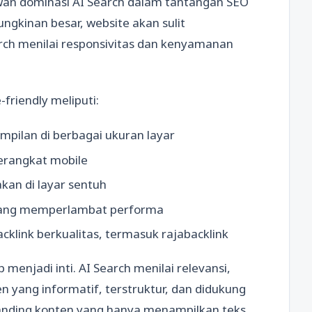
an dominasi AI Search dalam tantangan SEO
ngkinan besar, website akan sulit
ch menilai responsivitas dan kenyamanan
-friendly meliputi:
pilan di berbagai ukuran layar
perangkat mobile
kan di layar sentuh
 yang memperlambat performa
klink berkualitas, termasuk rajabacklink
p menjadi inti. AI Search menilai relevansi,
n yang informatif, terstruktur, dan didukung
banding konten yang hanya menampilkan teks