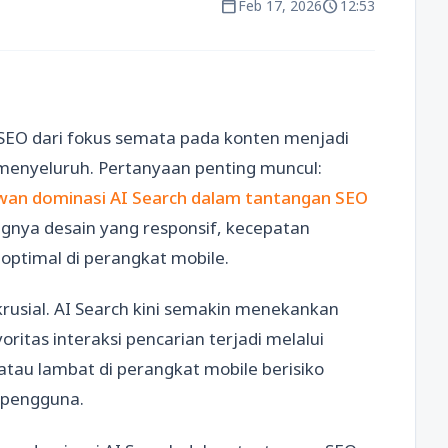
calendar_today
schedule
Feb 17, 2026
12:53
EO dari fokus semata pada konten menjadi
enyeluruh. Pertanyaan penting muncul:
an dominasi AI Search dalam tantangan SEO
gnya desain yang responsif, kecepatan
ptimal di perangkat mobile.
 krusial. AI Search kini semakin menekankan
tas interaksi pencarian terjadi melalui
atau lambat di perangkat mobile berisiko
i pengguna.