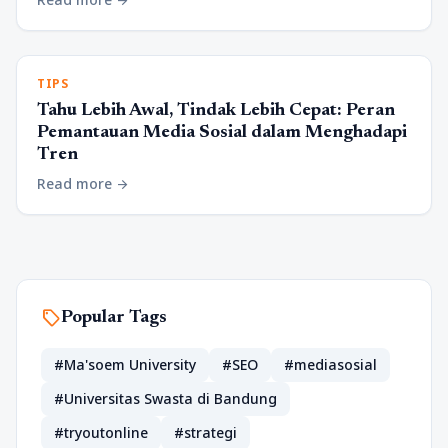
arrow_forward
TIPS
Tahu Lebih Awal, Tindak Lebih Cepat: Peran
Pemantauan Media Sosial dalam Menghadapi
Tren
Read more
arrow_forward
sell
Popular Tags
#Ma'soem University
#SEO
#mediasosial
#Universitas Swasta di Bandung
#tryoutonline
#strategi