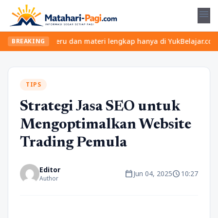
menu
n kelas seru dan materi lengkap hanya di YukBelajar.com. Mulai l
BREAKING
TIPS
Strategi Jasa SEO untuk
Mengoptimalkan Website
Trading Pemula
Editor
calendar_today
schedule
Jun 04, 2025
10:27
Author