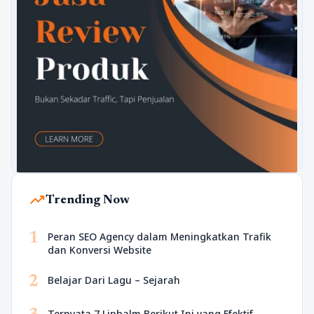
trending_up
Trending Now
1
Peran SEO Agency dalam Meningkatkan Trafik
dan Konversi Website
2
Belajar Dari Lagu – Sejarah
Ternyata 7 Lipbalm Berikut Ini yang Efektif