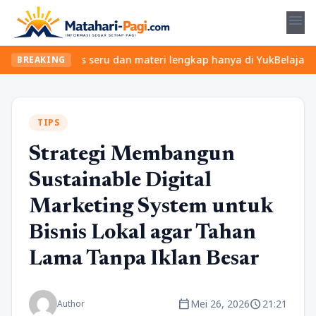
menu
kan kelas seru dan materi lengkap hanya di YukBelajar.com. Mulai
BREAKING
TIPS
Strategi Membangun
Sustainable Digital
Marketing System untuk
Bisnis Lokal agar Tahan
Lama Tanpa Iklan Besar
calendar_today
schedule
Mei 26, 2026
21:21
Author