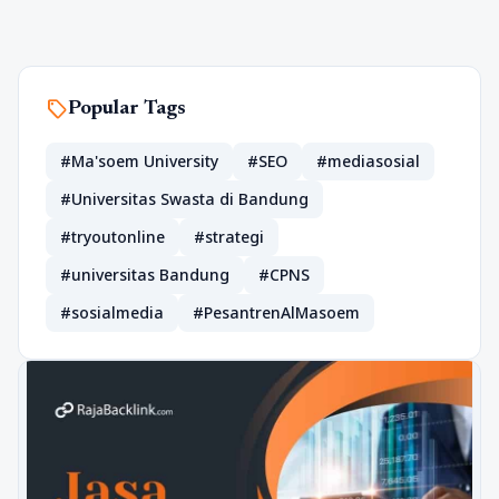
sell
Popular Tags
#Ma'soem University
#SEO
#mediasosial
#Universitas Swasta di Bandung
#tryoutonline
#strategi
#universitas Bandung
#CPNS
#sosialmedia
#PesantrenAlMasoem