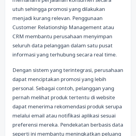
utuh sehingga promosi yang dilakukan
menjadi kurang relevan. Penggunaan
Customer Relationship Management atau
CRM membantu perusahaan menyimpan
seluruh data pelanggan dalam satu pusat
informasi yang terhubung secara real time.
Dengan sistem yang terintegrasi, perusahaan
dapat menciptakan promosi yang lebih
personal. Sebagai contoh, pelanggan yang
pernah melihat produk tertentu di website
dapat menerima rekomendasi produk serupa
melalui email atau notifikasi aplikasi sesuai
preferensi mereka. Pendekatan berbasis data
seperti ini membantu meningkatkan peluang