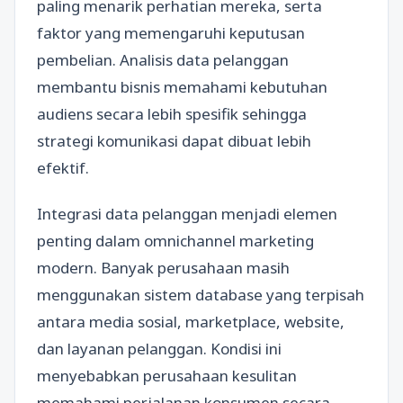
paling menarik perhatian mereka, serta
faktor yang memengaruhi keputusan
pembelian. Analisis data pelanggan
membantu bisnis memahami kebutuhan
audiens secara lebih spesifik sehingga
strategi komunikasi dapat dibuat lebih
efektif.
Integrasi data pelanggan menjadi elemen
penting dalam omnichannel marketing
modern. Banyak perusahaan masih
menggunakan sistem database yang terpisah
antara media sosial, marketplace, website,
dan layanan pelanggan. Kondisi ini
menyebabkan perusahaan kesulitan
memahami perjalanan konsumen secara