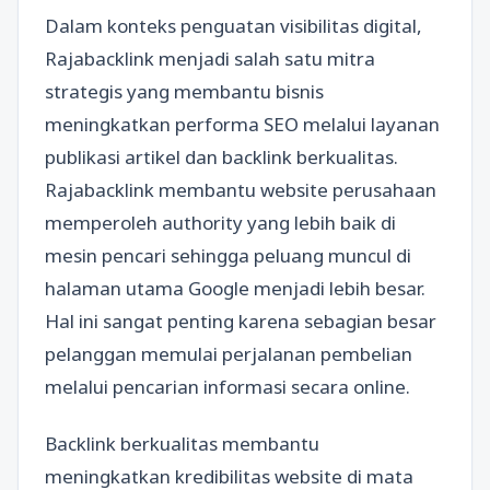
Dalam konteks penguatan visibilitas digital,
Rajabacklink menjadi salah satu mitra
strategis yang membantu bisnis
meningkatkan performa SEO melalui layanan
publikasi artikel dan backlink berkualitas.
Rajabacklink membantu website perusahaan
memperoleh authority yang lebih baik di
mesin pencari sehingga peluang muncul di
halaman utama Google menjadi lebih besar.
Hal ini sangat penting karena sebagian besar
pelanggan memulai perjalanan pembelian
melalui pencarian informasi secara online.
Backlink berkualitas membantu
meningkatkan kredibilitas website di mata