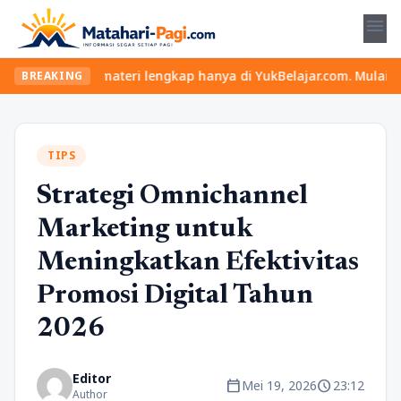
menu
 dan materi lengkap hanya di YukBelajar.com. Mulai langkah sukse
BREAKING
TIPS
Strategi Omnichannel
Marketing untuk
Meningkatkan Efektivitas
Promosi Digital Tahun
2026
Editor
calendar_today
schedule
Mei 19, 2026
23:12
Author