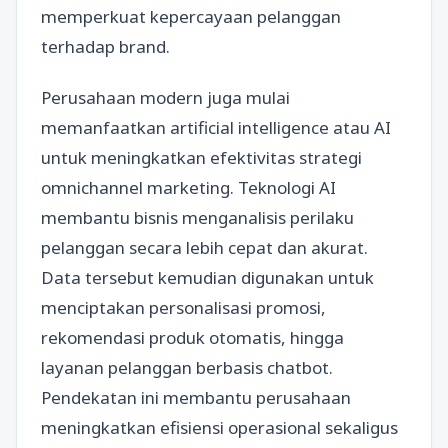
memperkuat kepercayaan pelanggan
terhadap brand.
Perusahaan modern juga mulai
memanfaatkan artificial intelligence atau AI
untuk meningkatkan efektivitas strategi
omnichannel marketing. Teknologi AI
membantu bisnis menganalisis perilaku
pelanggan secara lebih cepat dan akurat.
Data tersebut kemudian digunakan untuk
menciptakan personalisasi promosi,
rekomendasi produk otomatis, hingga
layanan pelanggan berbasis chatbot.
Pendekatan ini membantu perusahaan
meningkatkan efisiensi operasional sekaligus