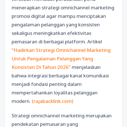
menerapkan strategi omnichannel marketing
promosi digital agar mampu menciptakan
pengalaman pelanggan yang konsisten
sekaligus meningkatkan efektivitas
pemasaran di berbagai platform. Artikel
“Hadirkan Strategi Omnichannel Marketing
Untuk Pengalaman Pelanggan Yang
Konsisten Di Tahun 2026”
menjelaskan
bahwa integrasi berbagai kanal komunikasi
menjadi fondasi penting dalam
mempertahankan loyalitas pelanggan
modern.
(rajabacklink.com)
Strategi omnichannel marketing merupakan
pendekatan pemasaran yang