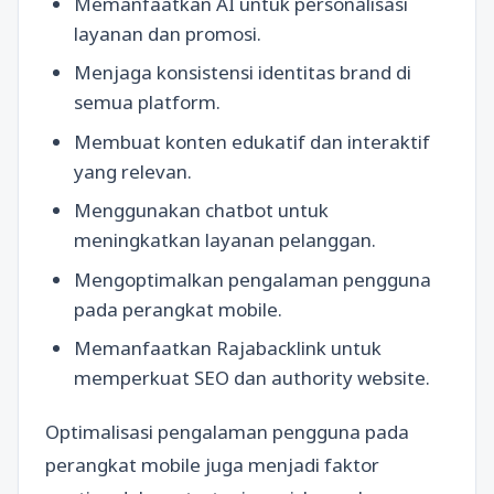
Memanfaatkan AI untuk personalisasi
layanan dan promosi.
Menjaga konsistensi identitas brand di
semua platform.
Membuat konten edukatif dan interaktif
yang relevan.
Menggunakan chatbot untuk
meningkatkan layanan pelanggan.
Mengoptimalkan pengalaman pengguna
pada perangkat mobile.
Memanfaatkan Rajabacklink untuk
memperkuat SEO dan authority website.
Optimalisasi pengalaman pengguna pada
perangkat mobile juga menjadi faktor