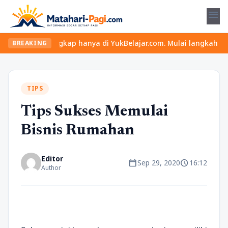
menu
ateri lengkap hanya di YukBelajar.com. Mulai langkah suksesmu ha
BREAKING
TIPS
Tips Sukses Memulai
Bisnis Rumahan
Editor
calendar_today
schedule
Sep 29, 2020
16:12
Author