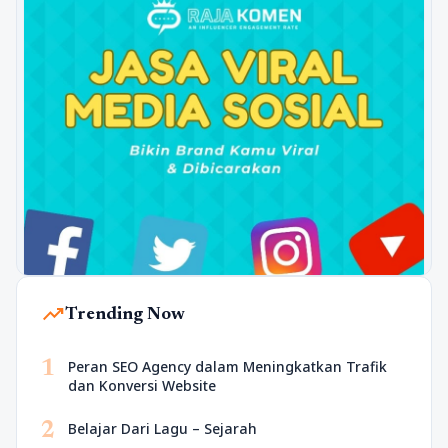
trending_up
Trending Now
1
Peran SEO Agency dalam Meningkatkan Trafik
dan Konversi Website
2
Belajar Dari Lagu – Sejarah