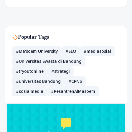
sell
Popular Tags
#Ma'soem University
#SEO
#mediasosial
#Universitas Swasta di Bandung
#tryoutonline
#strategi
#universitas Bandung
#CPNS
#sosialmedia
#PesantrenAlMasoem