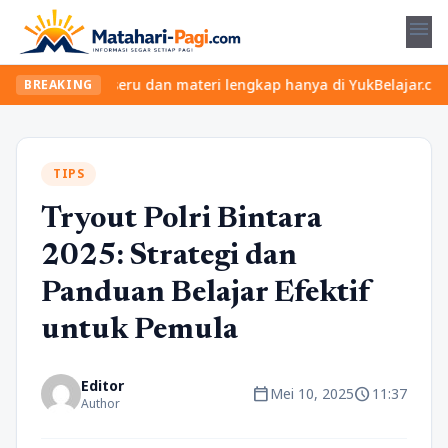
menu
an kelas seru dan materi lengkap hanya di YukBelajar.com. Mulai 
BREAKING
TIPS
Tryout Polri Bintara
2025: Strategi dan
Panduan Belajar Efektif
untuk Pemula
Editor
calendar_today
schedule
Mei 10, 2025
11:37
Author