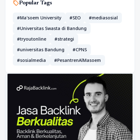
sell
Popular Tags
#Ma'soem University
#SEO
#mediasosial
#Universitas Swasta di Bandung
#tryoutonline
#strategi
#universitas Bandung
#CPNS
#sosialmedia
#PesantrenAlMasoem