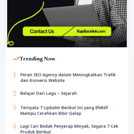
trending_up
Trending Now
1
Peran SEO Agency dalam Meningkatkan Trafik
dan Konversi Website
2
Belajar Dari Lagu – Sejarah
3
Ternyata 7 Lipbalm Berikut Ini yang Efektif
Mampu Cerahkan Bibir Gelap
4
Lagi Cari Bedak Penyerap Minyak, Segara 7 Cek
Produk Berikut