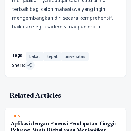
menjadikannya sebagai salah satu pilihan
terbaik bagi calon mahasiswa yang ingin
mengembangkan diri secara komprehensif,
baik dari segi akademis maupun moral.
Tags:
bakat
tepat
universitas
share
Share:
Related Articles
TIPS
Aplikasi dengan Potensi Pendapatan Tinggi:
Peluang Bisnis Digital yang Menjanjikan