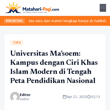
menu
emukan kelas seru dan materi lengkap hanya di YukBelajar.com. Mu
BREAKING
TIPS
Universitas Ma’soem:
Kampus dengan Ciri Khas
Islam Modern di Tengah
Peta Pendidikan Nasional
Editor
calendar_today
schedule
Apr 21, 2025
02:13
Author