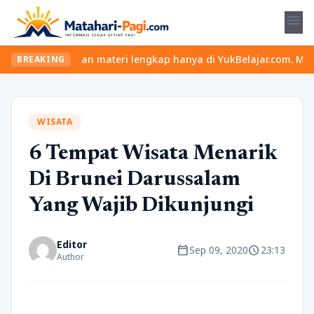
menu
las seru dan materi lengkap hanya di YukBelajar.com. Mulai langk
BREAKING
WISATA
6 Tempat Wisata Menarik
Di Brunei Darussalam
Yang Wajib Dikunjungi
Editor
calendar_today
schedule
Sep 09, 2020
23:13
Author