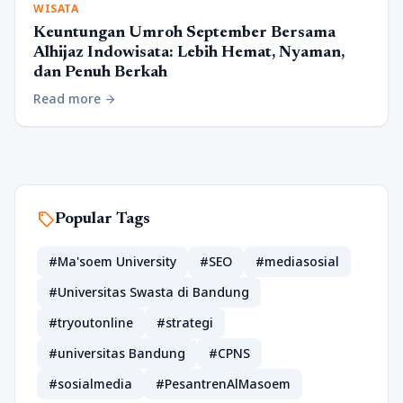
WISATA
Keuntungan Umroh September Bersama
Alhijaz Indowisata: Lebih Hemat, Nyaman,
dan Penuh Berkah
Read more
arrow_forward
sell
Popular Tags
#Ma'soem University
#SEO
#mediasosial
#Universitas Swasta di Bandung
#tryoutonline
#strategi
#universitas Bandung
#CPNS
#sosialmedia
#PesantrenAlMasoem