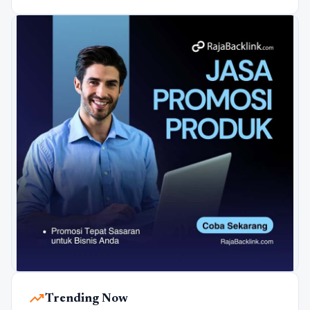
trending_up
Trending Now