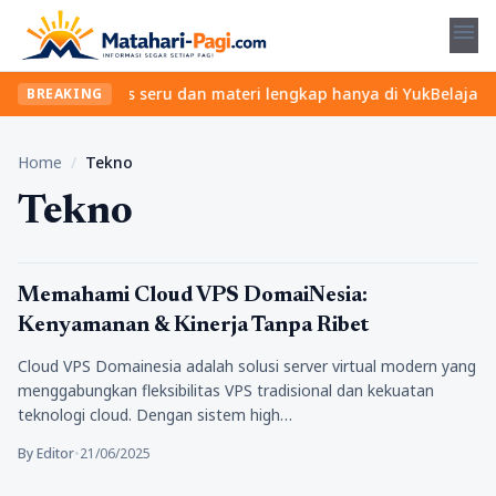
menu
emukan kelas seru dan materi lengkap hanya di YukBelajar.com. Mu
BREAKING
Home
/
Tekno
Tekno
Tekno
Memahami Cloud VPS DomaiNesia:
Kenyamanan & Kinerja Tanpa Ribet
Cloud VPS Domainesia adalah solusi server virtual modern yang
menggabungkan fleksibilitas VPS tradisional dan kekuatan
teknologi cloud. Dengan sistem high…
By Editor
•
21/06/2025