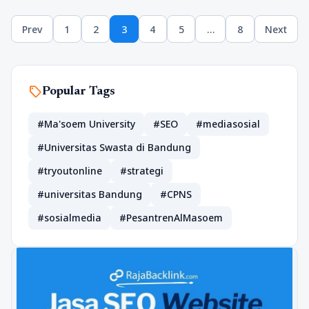
Paginasi
Prev
1
2
3
4
5
…
8
Next
pos
Page
Page
Page
Page
Page
Page
sell
Popular Tags
#Ma'soem University
#SEO
#mediasosial
#Universitas Swasta di Bandung
#tryoutonline
#strategi
#universitas Bandung
#CPNS
#sosialmedia
#PesantrenAlMasoem